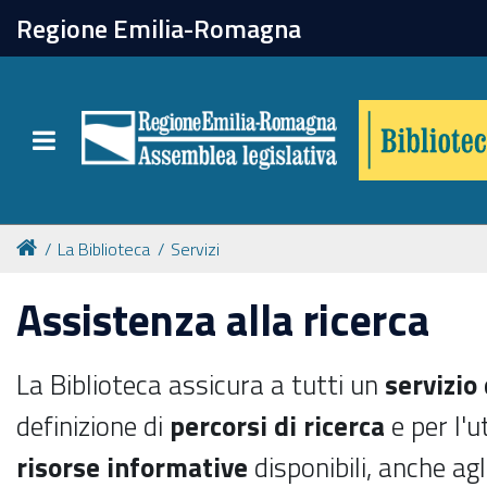
chiudi
Regione Emilia-Romagna
Biblioteca
Toggle navigation
Catalogo online
Collezioni
La Biblioteca
Servizi
Assistenza alla ricerca
Per approfondire
La Biblioteca assicura a tutti un
servizio
Appuntamenti
definizione di
percorsi di ricerca
e per l'u
Prenotazione spazi
risorse informative
disponibili, anche agli