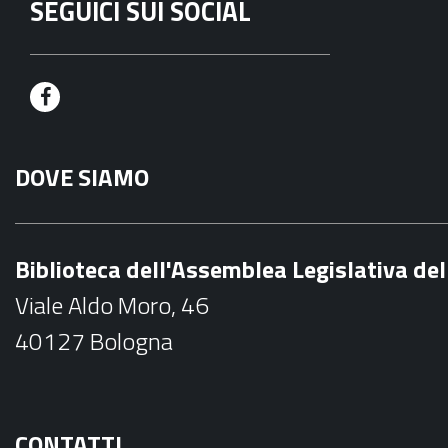
SEGUICI SUI SOCIAL
F
a
DOVE SIAMO
c
e
b
Biblioteca dell'Assemblea Legislativa d
o
Viale Aldo Moro, 46
o
40127 Bologna
k
CONTATTI