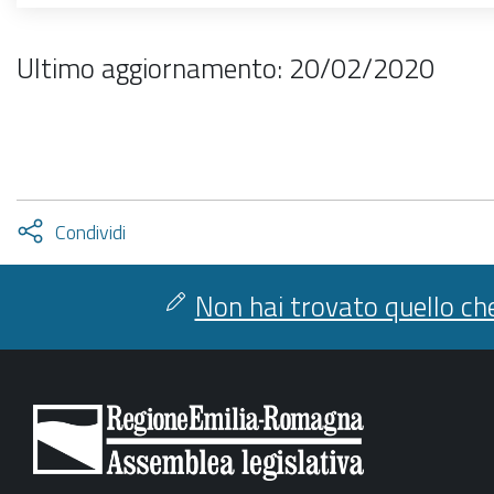
Ultimo aggiornamento: 20/02/2020
Attiva
Condividi
condividi
facebook
twitter
Non hai trovato quello che