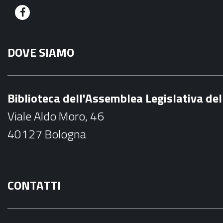
F
a
DOVE SIAMO
c
e
b
Biblioteca dell'Assemblea Legislativa d
o
Viale Aldo Moro, 46
o
40127 Bologna
k
CONTATTI