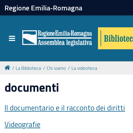
chiudi
Regione Emilia-Romagna
Biblioteca
Toggle navigation
Catalogo online
Collezioni
La Biblioteca
Chi siamo
La videoteca
documenti
Per approfondire
Appuntamenti
Il documentario e il racconto dei diritti
Videografie
Prenotazione spazi