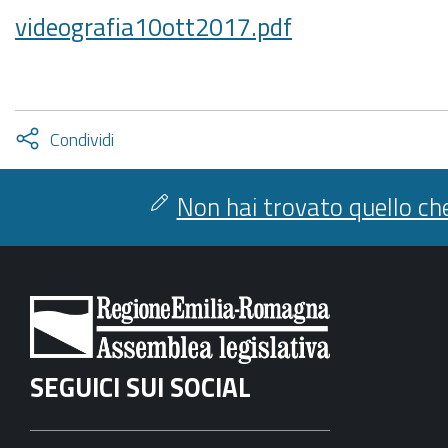
videografia10ott2017.pdf
Attiva
Condividi
condividi
facebook
twitter
Non hai trovato quello che
SEGUICI SUI SOCIAL