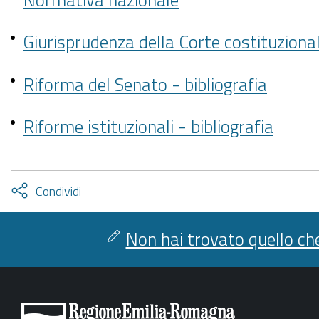
Giurisprudenza della Corte costituziona
Riforma del Senato - bibliografia
Riforme istituzionali - bibliografia
Attiva
Condividi
condividi
facebook
twitter
Non hai trovato quello che