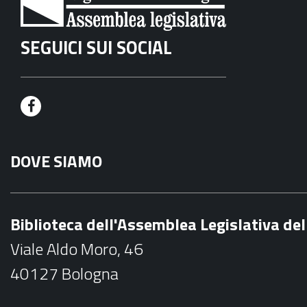
SEGUICI SUI SOCIAL
F
a
DOVE SIAMO
c
e
b
Biblioteca dell'Assemblea Legislativa d
o
Viale Aldo Moro, 46
o
40127 Bologna
k