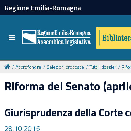
chiudi
Regione Emilia-Romagna
Biblioteca
Toggle navigation
Catalogo online
Collezioni
Approfondire
Selezioni proposte
Tutti i dossier
Rifo
Riforma del Senato (apri
Per approfondire
Appuntamenti
Giurisprudenza della Corte c
Prenotazione spazi
28.10.2016