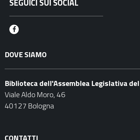
SEGUICI SUI SOCIAL
F
a
DOVE SIAMO
c
e
b
Biblioteca dell'Assemblea Legislativa d
o
Viale Aldo Moro, 46
o
40127 Bologna
k
CONTATTI