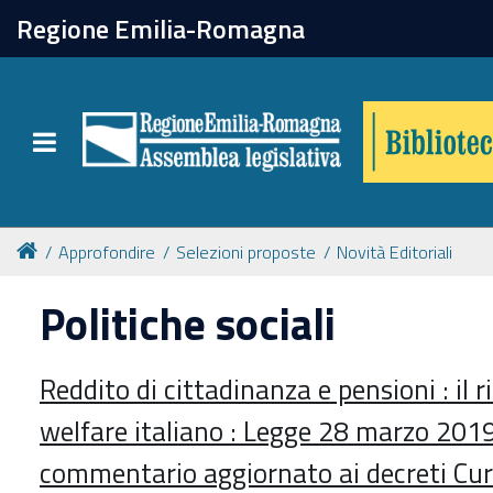
chiudi
Regione Emilia-Romagna
Biblioteca
Toggle navigation
Catalogo online
Collezioni
Approfondire
Selezioni proposte
Novità Editoriali
Politiche sociali
Per approfondire
Reddito di cittadinanza e pensioni : il r
Appuntamenti
welfare italiano : Legge 28 marzo 2019,
Prenotazione spazi
commentario aggiornato ai decreti Cura