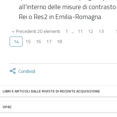
all'interno delle misure di contrasto
Rei o Res2 in Emilia-Romagna
« Precedenti 20 elementi
1
...
11
12
13
14
15
16
17
18
Attiva
Condividi
condividi
facebook
twitter
LIBRI E ARTICOLI DALLE RIVISTE DI RECENTE ACQUISIZIONE
OPAC