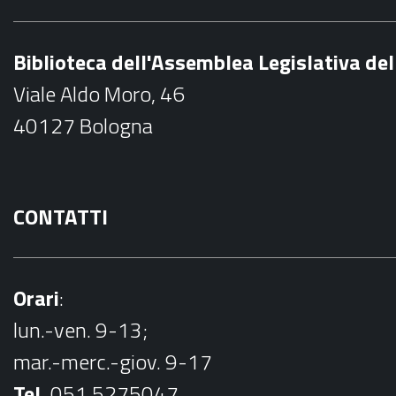
e
b
Biblioteca dell'Assemblea Legislativa d
o
Viale Aldo Moro, 46
o
40127 Bologna
k
CONTATTI
Orari
:
lun.-ven. 9-13;
mar.-merc.-giov. 9-17
Tel.
051.5275047