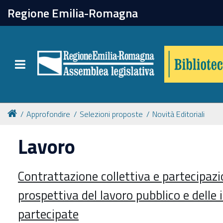
chiudi
Regione Emilia-Romagna
Biblioteca
Toggle navigation
Catalogo online
Collezioni
Approfondire
Selezioni proposte
Novità Editoriali
Lavoro
Per approfondire
Contrattazione collettiva e partecipazio
Appuntamenti
prospettiva del lavoro pubblico e delle
Prenotazione spazi
partecipate