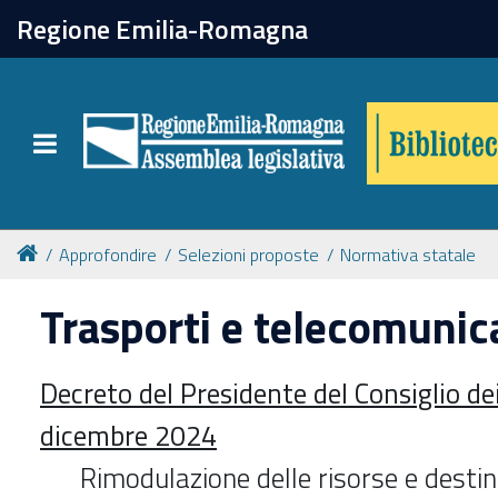
chiudi
Regione Emilia-Romagna
Biblioteca
Toggle navigation
Catalogo online
Collezioni
Approfondire
Selezioni proposte
Normativa statale
Trasporti e telecomunic
Per approfondire
Decreto del Presidente del Consiglio de
Appuntamenti
dicembre 2024
Prenotazione spazi
Rimodulazione delle risorse e destin