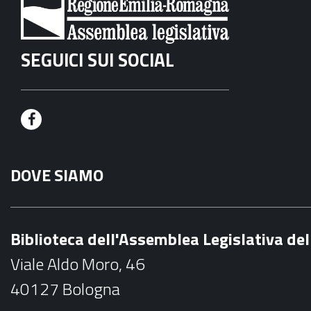
SEGUICI SUI SOCIAL
F
a
DOVE SIAMO
c
e
b
Biblioteca dell'Assemblea Legislativa d
o
Viale Aldo Moro, 46
o
40127 Bologna
k