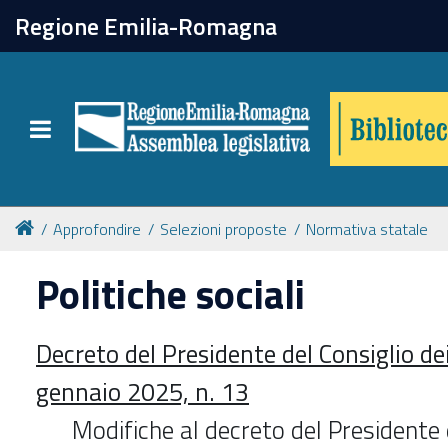
chiudi
Regione Emilia-Romagna
Biblioteca
Toggle navigation
Catalogo online
Collezioni
Approfondire
Selezioni proposte
Normativa statale
Politiche sociali
Per approfondire
Decreto del Presidente del Consiglio de
Appuntamenti
gennaio 2025, n. 13
Prenotazione spazi
Modifiche al decreto del Presidente 