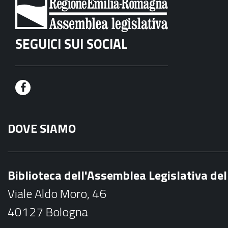
SEGUICI SUI SOCIAL
F
a
DOVE SIAMO
c
e
b
Biblioteca dell'Assemblea Legislativa d
o
Viale Aldo Moro, 46
o
40127 Bologna
k