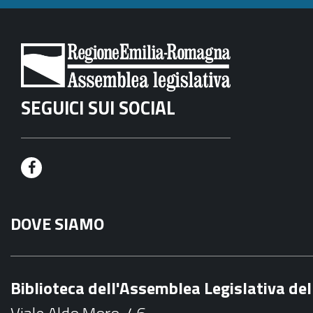
SEGUICI SUI SOCIAL
F
a
DOVE SIAMO
c
e
b
Biblioteca dell'Assemblea Legislativa d
o