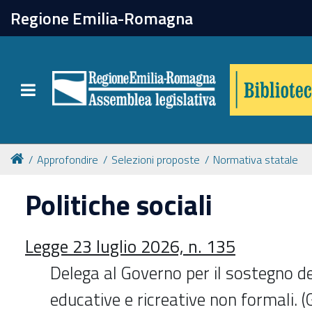
chiudi
Regione Emilia-Romagna
Biblioteca
Toggle navigation
Catalogo online
Collezioni
Approfondire
Selezioni proposte
Normativa statale
Politiche sociali
Per approfondire
Legge 23 luglio 2026, n. 135
Appuntamenti
Delega al Governo per il sostegno de
Prenotazione spazi
educative e ricreative non formali. 