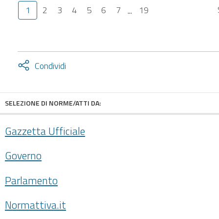
1
2
3
4
5
6
7
...
19
Attiva
Condividi
condividi
facebook
twitter
SELEZIONE DI NORME/ATTI DA:
Gazzetta Ufficiale
Governo
Parlamento
Normattiva.it