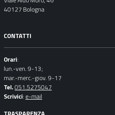
Viale Aldo Moro, 46
o
40127 Bologna
k
CONTATTI
Orari
:
lun.-ven. 9-13;
mar.-merc.-giov. 9-17
Tel.
051.5275047
Scrivici
:
e-mail
TRASPARENZA