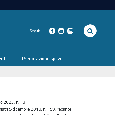
SEARCH
Seguici su
facebook
richieste
newsletter
nti
Prenotazione spazi
io 2025, n. 13
nistri 5 dicembre 2013, n. 159, recante