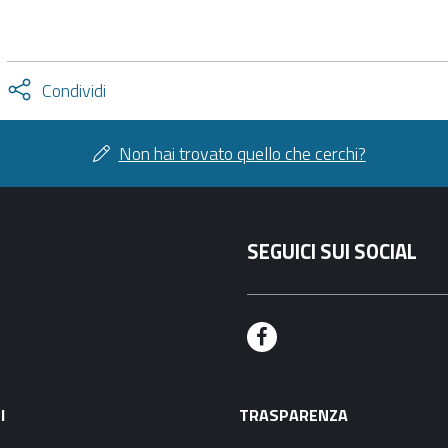
Attiva
Condividi
condividi
facebook
twitter
Non hai trovato quello che cerchi?
SEGUICI SUI SOCIAL
F
a
I
TRASPARENZA
c