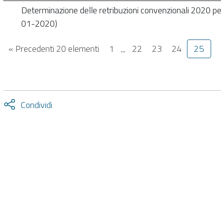
Determinazione delle retribuzioni convenzionali 2020 per 
01-2020)
« Precedenti 20 elementi
1
...
22
23
24
25
Attiva
Condividi
condividi
facebook
twitter