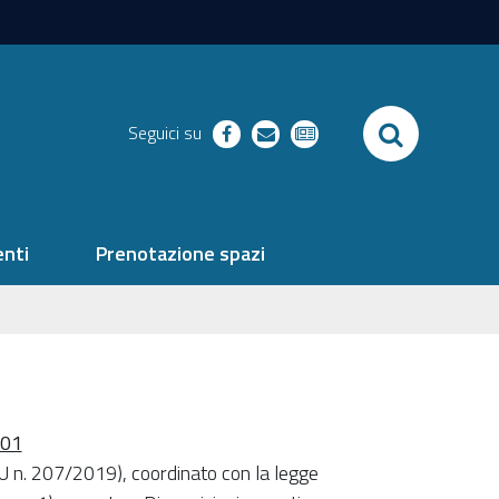
SEARCH
Seguici su
facebook
richieste
newsletter
nti
Prenotazione spazi
101
U n. 207/2019), coordinato con la legge