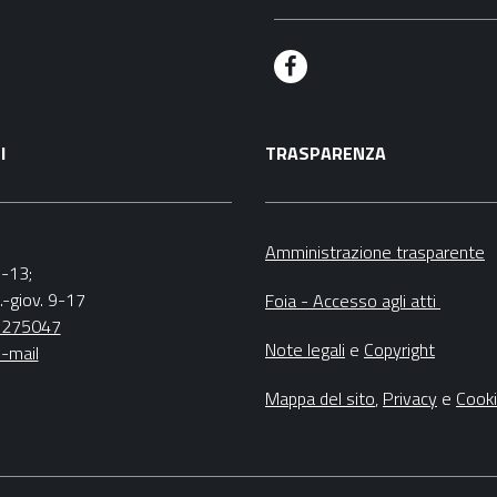
F
a
I
TRASPARENZA
c
e
b
Amministrazione trasparente
9-13;
o
.-giov. 9-17
Foia - Accesso agli atti
o
5275047
Note legali
e
Copyright
-mail
k
Mappa del sito
,
Privacy
e
Cook