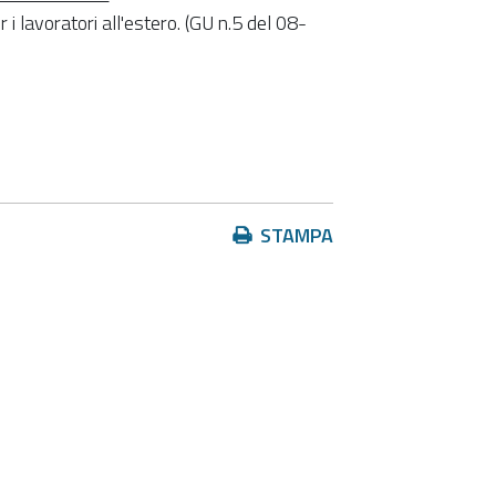
i lavoratori all'estero. (GU n.5 del 08-
Azioni
STAMPA
sul
documento