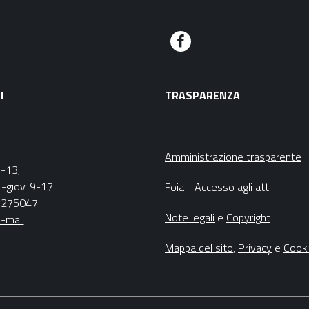
F
a
I
TRASPARENZA
c
e
b
Amministrazione trasparente
9-13;
o
.-giov. 9-17
Foia - Accesso agli atti
o
5275047
Note legali
e
Copyright
-mail
k
Mappa del sito
,
Privacy
e
Cook