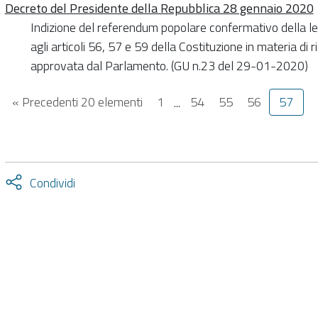
Decreto del Presidente della Repubblica 28 gennaio 2020
Indizione del referendum popolare confermativo della le
agli articoli 56, 57 e 59 della Costituzione in materia di
approvata dal Parlamento. (GU n.23 del 29-01-2020)
« Precedenti 20 elementi
1
...
54
55
56
57
Attiva
Condividi
condividi
facebook
twitter