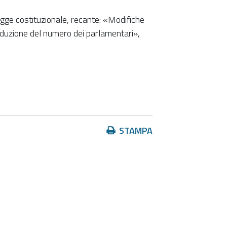
gge costituzionale, recante: «Modifiche
 riduzione del numero dei parlamentari»,
Azioni
STAMPA
sul
documento