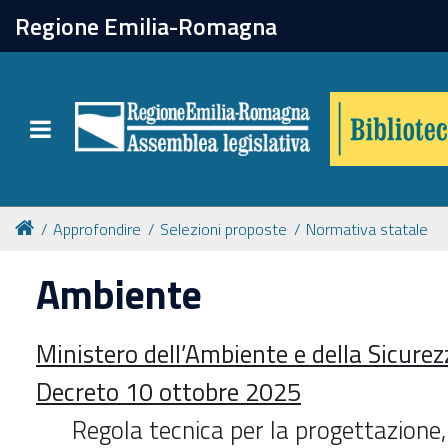
chiudi
Regione Emilia-Romagna
Biblioteca
Toggle navigation
Catalogo online
Collezioni
Approfondire
Selezioni proposte
Normativa statale
Ambiente
Per approfondire
Ministero dell’Ambiente e della Sicurez
Appuntamenti
Decreto 10 ottobre 2025
Prenotazione spazi
Regola tecnica per la progettazione, 