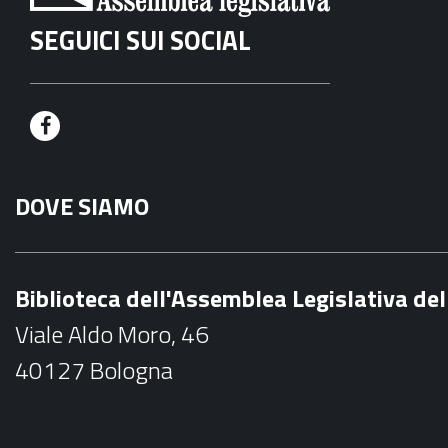
SEGUICI SUI SOCIAL
F
a
DOVE SIAMO
c
e
b
Biblioteca dell'Assemblea Legislativa d
o
Viale Aldo Moro, 46
o
40127 Bologna
k