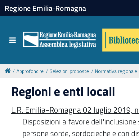
chiudi
Regione Emilia-Romagna
Biblioteca
Toggle navigation
Catalogo online
Collezioni
Approfondire
Selezioni proposte
Normativa regionale
Regioni e enti locali
Per approfondire
L.R. Emilia-Romagna 02 luglio 2019, n
Appuntamenti
Disposizioni a favore dell'inclusione 
Prenotazione spazi
persone sorde, sordocieche e con disa