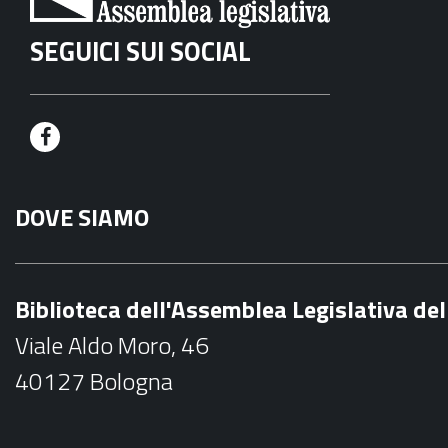
SEGUICI SUI SOCIAL
F
a
DOVE SIAMO
c
e
b
Biblioteca dell'Assemblea Legislativa d
o
Viale Aldo Moro, 46
o
40127 Bologna
k