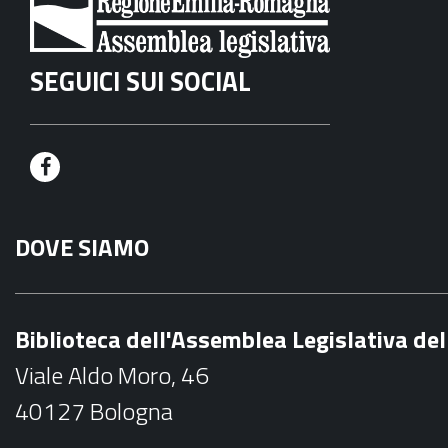
SEGUICI SUI SOCIAL
F
a
DOVE SIAMO
c
e
b
Biblioteca dell'Assemblea Legislativa d
o
Viale Aldo Moro, 46
o
40127 Bologna
k