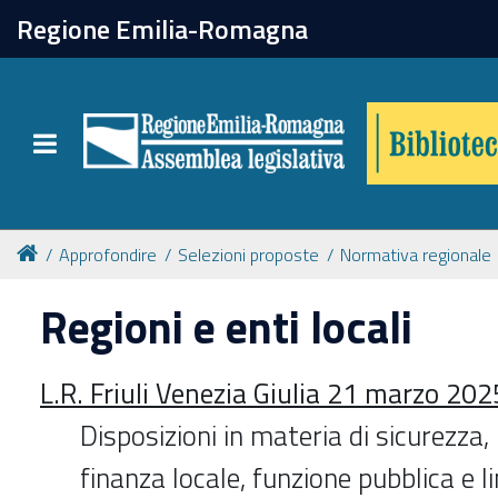
chiudi
Regione Emilia-Romagna
Biblioteca
Toggle navigation
Catalogo online
Collezioni
Approfondire
Selezioni proposte
Normativa regionale
Regioni e enti locali
Per approfondire
L.R. Friuli Venezia Giulia 21 marzo 2025
Appuntamenti
Disposizioni in materia di sicurezza
Prenotazione spazi
finanza locale, funzione pubblica e l