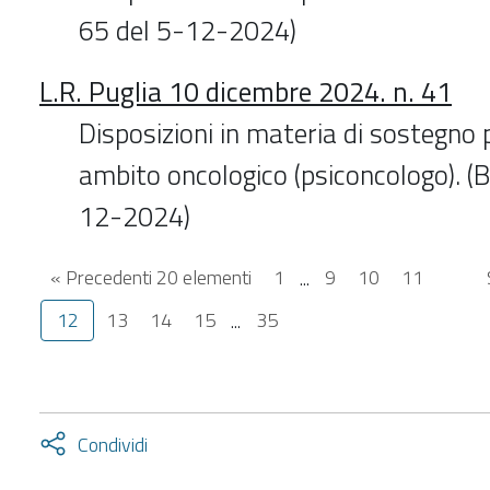
65 del 5-12-2024)
L.R. Puglia 10 dicembre 2024. n. 41
Disposizioni in materia di sostegno p
ambito oncologico (psiconcologo). (B
12-2024)
« Precedenti 20 elementi
1
...
9
10
11
12
13
14
15
...
35
Attiva
Condividi
condividi
facebook
twitter