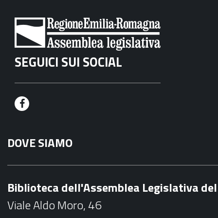
SEGUICI SUI SOCIAL
F
a
DOVE SIAMO
c
e
b
Biblioteca dell'Assemblea Legislativa d
o
Viale Aldo Moro, 46
o