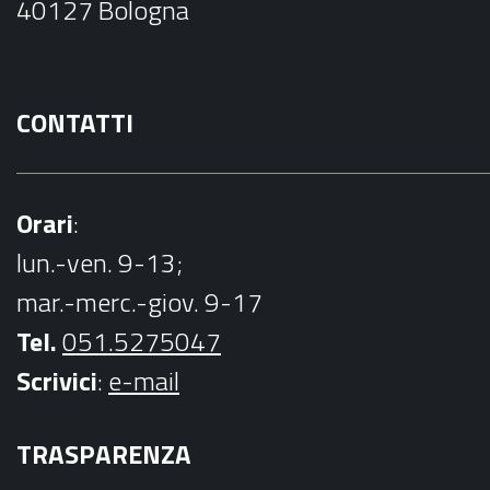
40127 Bologna
k
CONTATTI
Orari
:
lun.-ven. 9-13;
mar.-merc.-giov. 9-17
Tel.
051.5275047
Scrivici
:
e-mail
TRASPARENZA