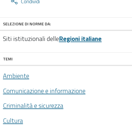
Attiva
Condividi
condividi
facebook
twitter
SELEZIONE DI NORME DA:
Siti istituzionali delle
Regioni italiane
TEMI
Ambiente
Comunicazione e informazione
Criminalità e sicurezza
Cultura