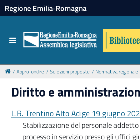
chiudi
Regione Emilia-Romagna
Biblioteca
Toggle navigation
Catalogo online
Collezioni
Approfondire
Selezioni proposte
Normativa regionale
Diritto e amministrazio
Per approfondire
Appuntamenti
L.R. Trentino Alto Adige 19 giugno 202
Stabilizzazione del personale addetto al
Prenotazione spazi
processo in servizio presso gli uffici gi