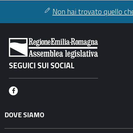
Non hai trovato quello che
SEGUICI SUI SOCIAL
F
a
DOVE SIAMO
c
e