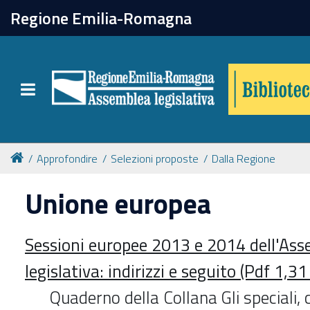
chiudi
Regione Emilia-Romagna
Biblioteca
Toggle navigation
Catalogo online
Collezioni
Approfondire
Selezioni proposte
Dalla Regione
Unione europea
Per approfondire
Sessioni europee 2013 e 2014 dell'As
Appuntamenti
legislativa: indirizzi e seguito (Pdf 1,3
Prenotazione spazi
Quaderno della Collana Gli speciali, 