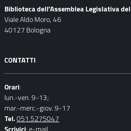
b
Biblioteca dell'Assemblea Legislativa d
o
Viale Aldo Moro, 46
o
40127 Bologna
k
CONTATTI
Orari
:
lun.-ven. 9-13;
mar.-merc.-giov. 9-17
Tel.
051.5275047
Scrivici
:
e-mail