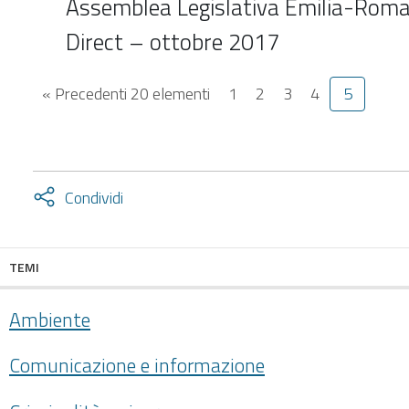
Assemblea Legislativa Emilia-Roma
Direct – ottobre 2017
« Precedenti 20 elementi
1
2
3
4
5
Attiva
Condividi
condividi
facebook
twitter
TEMI
Ambiente
Comunicazione e informazione