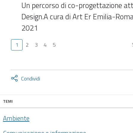
Un percorso di co-progettazione att
Design.A cura di Art Er Emilia-Rom
2021
1
2
3
4
5
Attiva
Condividi
condividi
facebook
twitter
TEMI
Ambiente