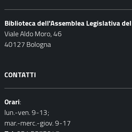
e
b
Biblioteca dell'Assemblea Legislativa d
o
Viale Aldo Moro, 46
o
40127 Bologna
k
CONTATTI
Orari
:
lun.-ven. 9-13;
mar.-merc.-giov. 9-17