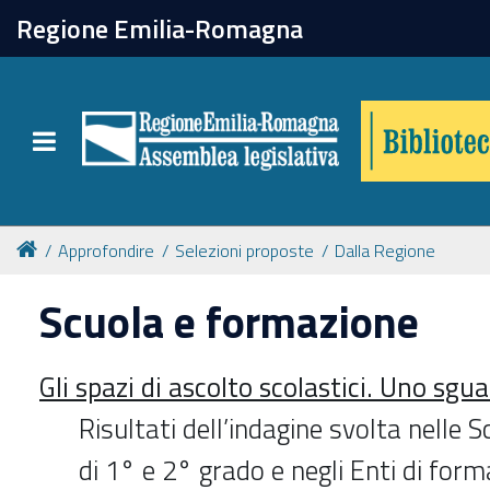
chiudi
Regione Emilia-Romagna
Biblioteca
Toggle navigation
Catalogo online
Collezioni
Approfondire
Selezioni proposte
Dalla Regione
Scuola e formazione
Per approfondire
Gli spazi di ascolto scolastici. Uno sgu
Appuntamenti
Risultati dell’indagine svolta nelle 
Prenotazione spazi
di 1° e 2° grado e negli Enti di for