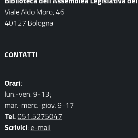
Biblioteca dell'Assemblea Legislativa d
o
Viale Aldo Moro, 46
o
40127 Bologna
k
CONTATTI
Orari
:
lun.-ven. 9-13;
mar.-merc.-giov. 9-17
Tel.
051.5275047
Scrivici
:
e-mail