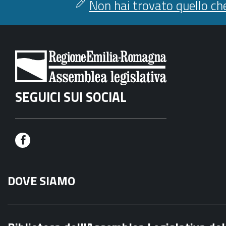
Non hai trovato quello che
SEGUICI SUI SOCIAL
F
a
DOVE SIAMO
c
e
b