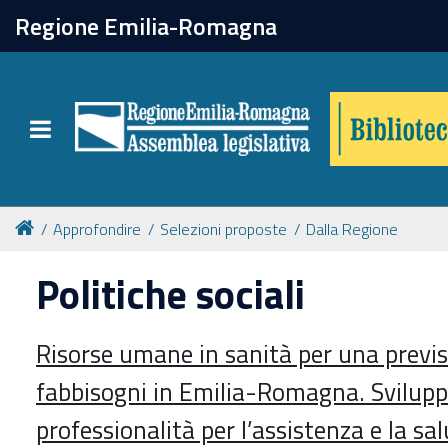
chiudi
Regione Emilia-Romagna
Biblioteca
Toggle navigation
Catalogo online
Collezioni
Approfondire
Selezioni proposte
Dalla Regione
Politiche sociali
Per approfondire
Risorse umane in sanità per una previs
Appuntamenti
fabbisogni in Emilia-Romagna. Svilupp
Prenotazione spazi
professionalità per l’assistenza e la sa