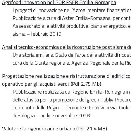
Agrifood innovation nel POR FSER Emilia-Romagna
I progetti di innovazione nell’Agroalimentare finanzia
Pubblicazione a cura di Aster Emilia-Romagna, per con
Assessorato alle attività produttive, piano energetico, 
sisma – febbraio 2019
Analisi tecnico-economica della ricostruzione post sisma de
Una storia emiliana. Stato dell’arte delle attività di ri
cura della Giunta regionale, Agenzia Regionale per la 
Progettazione realizzazione e ristrutturazione di edifici con
operativo per gli acquisti verdi. (Pdf 2,75 Mb)
Pubblicazione realizzata da Regione Emilia-Romagna in 
delle attività per la promozione del green Publiv Procur
contributo delle Regioni Piemonte e Friuli Venezia-Giul
di Bologna – on line novembre 2018
Valutare la rigenerazione urbana (Pdf 21,4 MB)