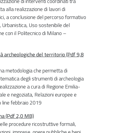
izzazione di interventi coordinati tra
ta alla realizzazione di lavori di
gici, a conclusione del percorso formativo
 Urbanistica, Uso sostenibile del
e con il Politecnico di Milano –
à archeologiche del territorio (Pdf 9,8
 una metodologia che permetta di
istematica degli strumenti di archeologia
Realizzazione a cura di Regione Emilia-
le e negoziata, Relazioni europee e
n line febbraio 2019
sma (Pdf 2,0 MB)
elle procedure ricostruttive formali,
azioni, imprese, opere pubbliche e beni