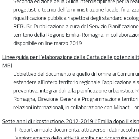
Seconda edizione della Guida interdisciplinare per la real
progettisti e tecnici dell’amministrazione locale, finalizza
riqualificazione pubblica rispettosi degli standard ecolo
REBUSr. Pubblicazione a cura del Servizio Pianificazione,
territorio della Regione Emilia-Romagna, in collaborazion
disponibile on line marzo 2019
Linee guida per l’elaborazione della Carta delle potenzialit
MB)
L’obiettivo del documento è quello di fornire ai Comuni
estendere all’intero territorio regionale l’applicazione s
preventiva, integrandoli alla pianificazione urbanistica. 
Romagna, Direzione Generale Programmazione territoria
relazioni internazionali, in collaborazione con Mibact - o
Sette anni di ricostruzione. 2012-2019 L'Emilia dopo il si
Il Report annuale documenta, attraverso i dati raccolti n
l’aggiornamento dello attività svolte per ricostruire abit