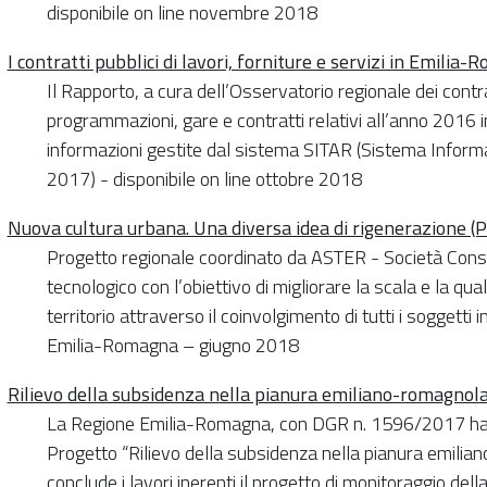
disponibile on line novembre 2018
I contratti pubblici di lavori, forniture e servizi in Emili
Il Rapporto, a cura dell’Osservatorio regionale dei contrat
programmazioni, gare e contratti relativi all’anno 2016 
informazioni gestite dal sistema SITAR (Sistema Informa
2017) - disponibile on line ottobre 2018
Nuova cultura urbana. Una diversa idea di rigenerazione (
Progetto regionale coordinato da ASTER - Società Consor
tecnologico con l’obiettivo di migliorare la scala e la qua
territorio attraverso il coinvolgimento di tutti i soggett
Emilia-Romagna – giugno 2018
Rilievo della subsidenza nella pianura emiliano-romagnol
La Regione Emilia-Romagna, con DGR n. 1596/2017 ha a
Progetto “Rilievo della subsidenza nella pianura emili
conclude i lavori inerenti il progetto di monitoraggio del