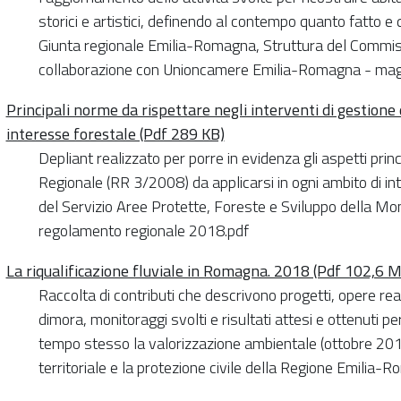
storici e artistici, definendo al contempo quanto fatto e
Giunta regionale Emilia-Romagna, Struttura del Commiss
collaborazione con Unioncamere Emilia-Romagna - ma
Principali norme da rispettare negli interventi di gestione d
interesse forestale (Pdf 289 KB)
Depliant realizzato per porre in evidenza gli aspetti pri
Regionale (RR 3/2008) da applicarsi in ogni ambito di in
del Servizio Aree Protette, Foreste e Sviluppo della
regolamento regionale 2018.pdf
La riqualificazione fluviale in Romagna. 2018 (Pdf 102,6 
Raccolta di contributi che descrivono progetti, opere re
dimora, monitoraggi svolti e risultati attesi e ottenuti per
tempo stesso la valorizzazione ambientale (ottobre 2018
territoriale e la protezione civile della Regione Emilia