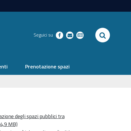
SEARCH
Seguici su
facebook
richieste
newsletter
nti
Prenotazione spazi
zione degli spazi pubblici tra
14,9 MB)