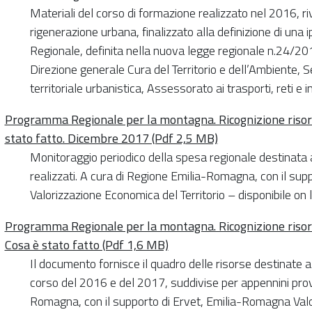
Materiali del corso di formazione realizzato nel 2016, riv
rigenerazione urbana, finalizzato alla definizione di una
Regionale, definita nella nuova legge regionale n.24/2
Direzione generale Cura del Territorio e dell’Ambiente, Ser
territoriale urbanistica, Assessorato ai trasporti, reti 
Programma Regionale per la montagna. Ricognizione risorse 
stato fatto. Dicembre 2017 (Pdf 2,5 MB)
Monitoraggio periodico della spesa regionale destinata ai
realizzati. A cura di Regione Emilia-Romagna, con il su
Valorizzazione Economica del Territorio – disponibile o
Programma Regionale per la montagna. Ricognizione risorse
Cosa è stato fatto (Pdf 1,6 MB)
Il documento fornisce il quadro delle risorse destinate
corso del 2016 e del 2017, suddivise per appennini provi
Romagna, con il supporto di Ervet, Emilia-Romagna Valo