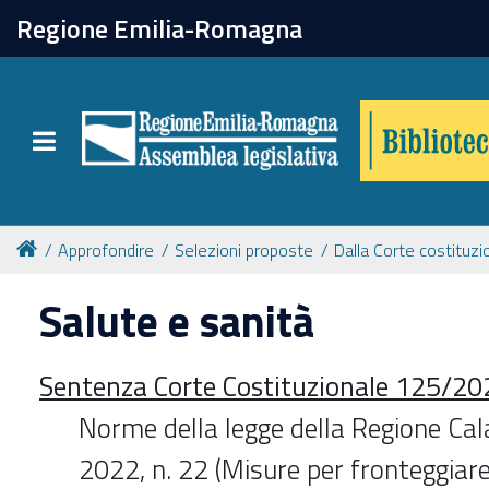
chiudi
Regione Emilia-Romagna
Biblioteca
Toggle navigation
Catalogo online
Collezioni
Approfondire
Selezioni proposte
Dalla Corte costituzi
Salute e sanità
Per approfondire
Sentenza Corte Costituzionale 125/20
Appuntamenti
Norme della legge della Regione Cala
Prenotazione spazi
2022, n. 22 (Misure per fronteggiare