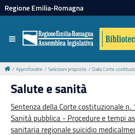
chiudi
Regione Emilia-Romagna
Biblioteca
Toggle navigation
Catalogo online
Collezioni
Approfondire
Selezioni proposte
Dalla Corte costituzi
Salute e sanità
Per approfondire
Sentenza della Corte costituzionale n
Appuntamenti
Sanità pubblica - Procedure e tempi a
Prenotazione spazi
sanitaria regionale suicidio medicalme