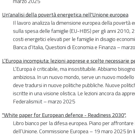
marzo 2025
Un'analisi della povertà energetica nell'Unione europea
Il lavoro analizza la dimensione europea della povertà en
sulla spesa delle famiglie (EU-HBS) per gli anni 2010, 
costi energetici elevati per le famiglie in disagio econ
Banca d’Italia, Questioni di Economia e Finanza – marz
L’Europa incompiuta: lezioni apprese e scelte necessarie pe
L’Europa è criticabile, ma insostituibile. Abbiamo bisogn
ambiziosa. In un nuovo mondo, serve un nuovo modello d
deve tradursi in nuove politiche pubbliche. Nuove politi
iscritte in una visione olistica. Le lezioni ancora da appre
Federalismi.it – marzo 2025
"White paper for European defence - Readiness 2030",
Libro bianco per la difesa europea. Piano per affrontare 
dell’Unione. Commissione Europea – 19 maro 2025 (in li