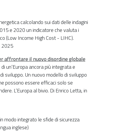
ergetica calcolando sui dati delle indagini
2015 e 2020 un indicatore che valuta i
omico (Low Income High Cost - LIHC).
o 2025
r affrontare il nuovo disordine globale
o di un’Europa ancora più integrata e
i sviluppo. Un nuovo modello di sviluppo
che possono essere efficaci solo se
ndere. L’Europa al bivio. Di Enrico Letta, in
in modo integrato le sfide di sicurezza
ngua inglese)