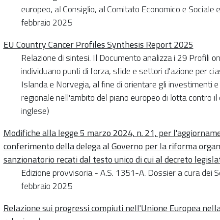
europeo, al Consiglio, al Comitato Economico e Sociale e
febbraio 2025
EU Country Cancer Profiles Synthesis Report 2025
Relazione di sintesi. Il Documento analizza i 29 Profili o
individuano punti di forza, sfide e settori d'azione per c
Islanda e Norvegia, al fine di orientare gli investimenti e 
regionale nell'ambito del piano europeo di lotta contro i
inglese)
Modifiche alla legge 5 marzo 2024, n. 21, per l'aggiornamen
conferimento della delega al Governo per la riforma organic
sanzionatorio recati dal testo unico di cui al decreto legisla
Edizione provvisoria - A.S. 1351-A. Dossier a cura dei 
febbraio 2025
Relazione sui progressi compiuti nell'Unione Europea nella 