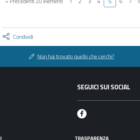
« Precedenti 20 elementi
1
2
3
4
5
6
7
Attiva
Condividi
condividi
facebook
twitter
Non hai trovato quello che cerchi?
SEGUICI SUI SOCIAL
F
a
I
TRASPARENZA