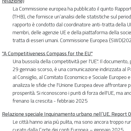
relazione)
La Commissione europea ha pubblicato il quinto Rapporto 
(THB), che fornisce un’analisi delle statistiche sul peri
rapporto è condotto dal coordinatore anti-tratta della UE 
membri, delle agenzie UE e della piattaforma della socie
tratta di esseri umani. Commissione Europea {SWD(202
"A Competitiveness Compass for the EU"
Una bussola della competitività per l'UE". Il documento,
29 gennaio scorso, è una comunicazione indirizzata al 
al Consiglio, al Comitato Economico e Sociale Europeo e a
analizza le sfide che l'Unione Europea deve affrontare p
prosperità. Si riconoscono i punti di forza dell'UE, ma an
frenano la crescita - febbraio 2025
Relazione speciale Inquinamento urbano nell’UE. Report 
Le città hanno aria più pulita, ma sono ancora troppo rum
curato dalla Corte dei conti Europea – gennaio 2025