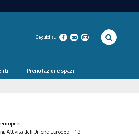
SEARCH
Seguici su
facebook
richieste
newsletter
nti
Prenotazione spazi
e europea
, Attività dell’Unione Europea - 18