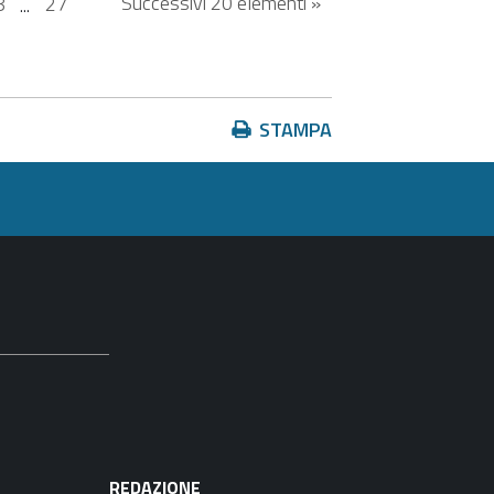
Successivi 20 elementi »
8
...
27
Azioni
STAMPA
sul
documento
REDAZIONE