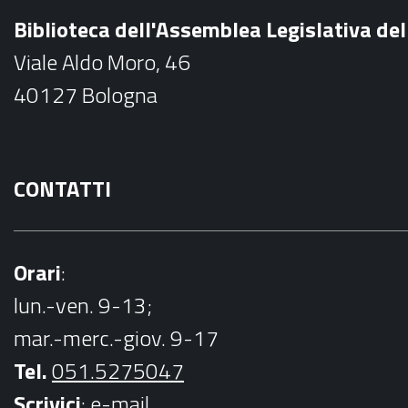
b
Biblioteca dell'Assemblea Legislativa d
o
Viale Aldo Moro, 46
o
40127 Bologna
k
CONTATTI
Orari
:
lun.-ven. 9-13;
mar.-merc.-giov. 9-17
Tel.
051.5275047
Scrivici
:
e-mail