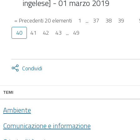
ingelese] - 01 marzo 2019
« Precedenti 20 elementi
1
...
37
38
39
40
41
42
43
...
49
Attiva
Condividi
condividi
facebook
twitter
TEMI
Ambiente
Comunicazione e informazione