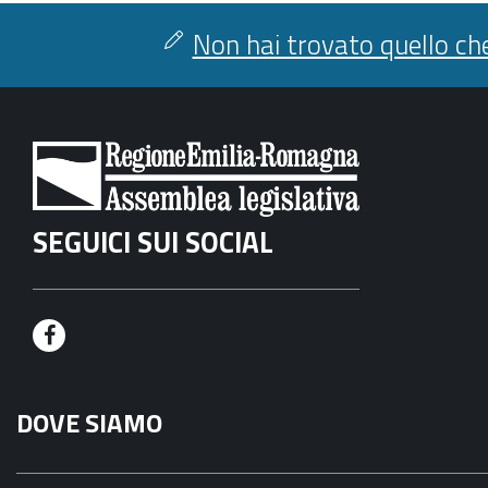
Non hai trovato quello che
SEGUICI SUI SOCIAL
F
a
DOVE SIAMO
c
e