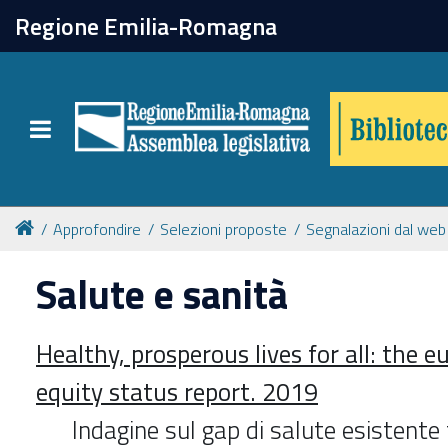
chiudi
Regione Emilia-Romagna
Biblioteca
Toggle navigation
Catalogo online
Collezioni
Approfondire
Selezioni proposte
Segnalazioni dal web
Salute e sanità
Per approfondire
Healthy, prosperous lives for all: the 
Appuntamenti
equity status report. 2019
Prenotazione spazi
Indagine sul gap di salute esistente f