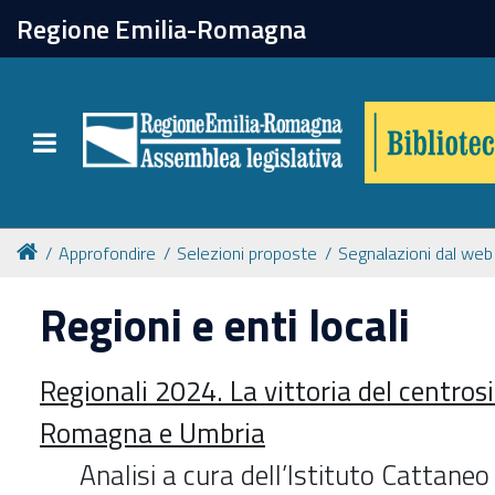
chiudi
Regione Emilia-Romagna
Biblioteca
Toggle navigation
Catalogo online
Collezioni
Approfondire
Selezioni proposte
Segnalazioni dal web
Regioni e enti locali
Per approfondire
Regionali 2024. La vittoria del centrosi
Appuntamenti
Romagna e Umbria
Prenotazione spazi
Analisi a cura dell’Istituto Cattan