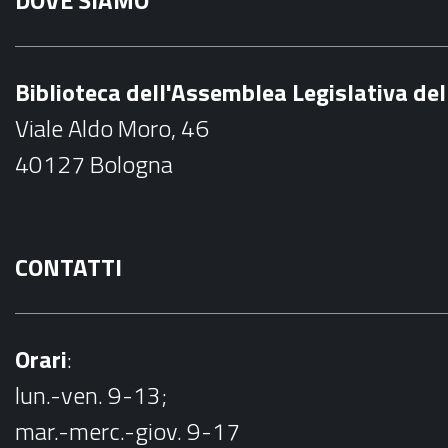
c
e
b
Biblioteca dell'Assemblea Legislativa d
o
Viale Aldo Moro, 46
o
40127 Bologna
k
CONTATTI
Orari
:
lun.-ven. 9-13;
mar.-merc.-giov. 9-17