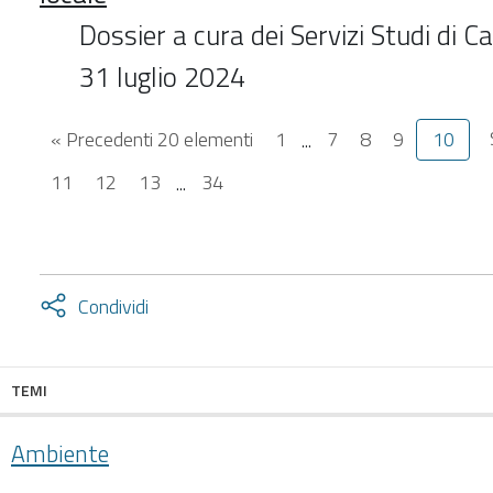
Dossier a cura dei Servizi Studi di 
31 luglio 2024
« Precedenti 20 elementi
1
...
7
8
9
10
11
12
13
...
34
Attiva
Condividi
condividi
facebook
twitter
TEMI
Ambiente