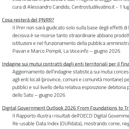
cura di Alessandro Candido, Centrostudilivatino.it - 1 lu
Cosa resterà del PNRR?
Il Pnrr non sarà giudicato solo sulla base degli effetti di
decisiva è se risorse tanto straordinarie abbiano prodo
istituzioni e nel funzionamento della pubblica amministraz
Pavan e Marco Pompili, La Voce.info – giugno 2026
Indagine sui mutui contratti dagli enti territoriali per il 
Aggiornamento dell’indagine statistica sui mutui concess
agli enti locali (province, comuni e comunità montane) pe
pubblici e sul livello della relativa esposizione debitori
dello Sato – giugno 2026
Digital Government Outlook 2026 From Foundations to T
Il Rapporto illustra i risultati dell'OECD Digital Govern
Re-usable Data Index (OURdata), mostrando come, negli 