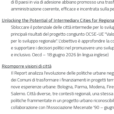
di 8 paesi in via di adesione abbiano promosso una trasf
amministrazione coerente, efficace e incentrata sulla 
Unlocking the Potential of Intermediary Cities for Regio
Sbloccare il potenziale delle città intermedie per lo svilu
principali risultati del progetto congiunto OCSE-UE "Valor
per lo sviluppo regionale". L'obiettivo è approfondire la 
e supportare i decisori politici nel promuovere uno svilupp
e inclusivo. Oecd – 18 giugno 2026 (in lingua inglese)
Ricomporre visioni di città
Il Report analizza l'evoluzione delle politiche urbane negli 
dei Comuni di trasformare i finanziamenti in progetti terri
nove esperienze urbane: Bologna, Parma, Modena, Firen
Salerno. Città diverse, tre contesti regionali, una ste
politiche frammentate in un progetto urbano riconoscibile
collaborazione con l'Associazione Mecenate '90 – giug