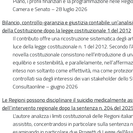
Piano, i profili finanziari e la programmazione nelle Regio
Camera e Senato – 28 luglio 2026
Bilancio, controllo-garanzia e giustizia contabile: un’analis
della Costituzione dopo la legge costituzionale 1 del 2012
Il contributo offre una ricostruzione sistematica degli ar
luce della legge costituzionale n. 1 del 2012. Secondo l’A
novella costituzionale consistono nell’introduzione di un
equilibrio e sostenibilità, e parallelamente, nell’affermazi
inteso non soltanto come effettività, ma come protezion
controllati sia degli interessi dei vari stakeholder dell
Consultaonline – giugno 2026
Le Regioni possono disciplinare il suicidio medicalmente ass
dell’intervento regionale dopo la sentenza n. 204 del 202
L'autore analizza i limiti costituzionali delle Regioni ital
assistito, concentrandosi in particolare sulla sentenza n
esaminando in particolare due Progetti di Legge dell'A