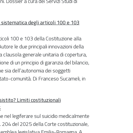
ni. Dossier a cura dei Servizi Studi di
i sistematica degli articoli 100 e 103
ticoli 100 e 103 della Costituzione alla
utore le due principali innovazioni della
a clausola generale unitaria di copertura,
one di un principio di garanzia del bilancio,
e sia dell’autonomia dei soggetti
o Stato-comunità. Di Franceso Sucameli, in
istito? Limiti costituzionali
5
iane nel legiferare sul suicidio medicalmente
. 204 del 2025 della Corte costituzionale,
ssemblea legislativa Emilia-Romagna. A