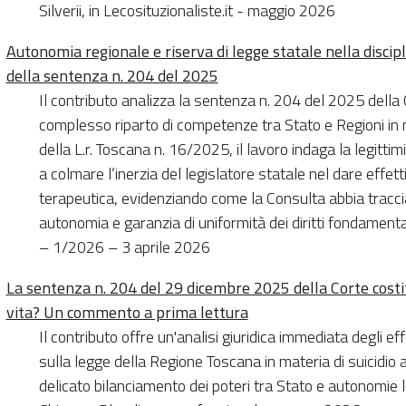
Silverii, in Lecosituzionaliste.it - maggio 2026
Autonomia regionale e riserva di legge statale nella disciplin
della sentenza n. 204 del 2025
Il contributo analizza la sentenza n. 204 del 2025 della 
complesso riparto di competenze tra Stato e Regioni in m
della L.r. Toscana n. 16/2025, il lavoro indaga la legittimi
a colmare l’inerzia del legislatore statale nel dare effett
terapeutica, evidenziando come la Consulta abbia tracciat
autonomia e garanzia di uniformità dei diritti fondament
– 1/2026 – 3 aprile 2026
La sentenza n. 204 del 29 dicembre 2025 della Corte costit
vita? Un commento a prima lettura
Il contributo offre un'analisi giuridica immediata degli ef
sulla legge della Regione Toscana in materia di suicidio a
delicato bilanciamento dei poteri tra Stato e autonomie l