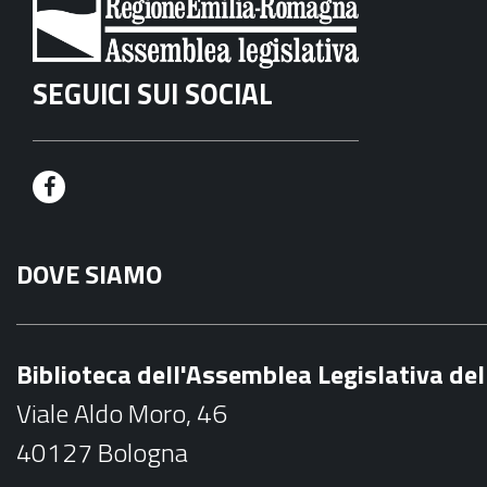
SEGUICI SUI SOCIAL
F
a
DOVE SIAMO
c
e
b
Biblioteca dell'Assemblea Legislativa d
o
Viale Aldo Moro, 46
o
40127 Bologna
k