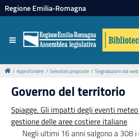
chiudi
Regione Emilia-Romagna
Biblioteca
Toggle navigation
Catalogo online
Collezioni
Approfondire
Selezioni proposte
Segnalazioni dal web
Governo del territorio
Per approfondire
Spiagge. Gli impatti degli eventi meteo
Appuntamenti
gestione delle aree costiere italiane
Prenotazione spazi
Negli ultimi 16 anni salgono a 308 i 