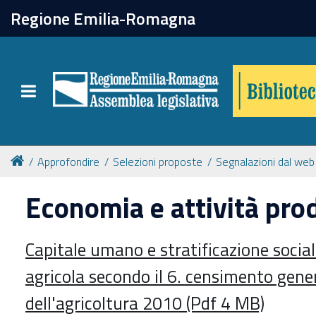
chiudi
Regione Emilia-Romagna
Biblioteca
Toggle navigation
Catalogo online
Collezioni
Approfondire
Selezioni proposte
Segnalazioni dal web
Economia e attività pro
Per approfondire
Capitale umano e stratificazione sociale
Appuntamenti
agricola secondo il 6. censimento gene
Prenotazione spazi
dell'agricoltura 2010 (Pdf 4 MB)