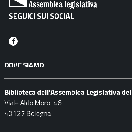
SEGUICI SUI SOCIAL
F
a
DOVE SIAMO
c
e
b
Biblioteca dell'Assemblea Legislativa d
o
Viale Aldo Moro, 46
o
40127 Bologna
k