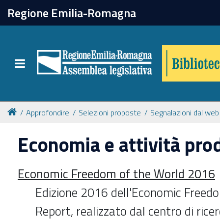
chiudi
Regione Emilia-Romagna
Biblioteca
Toggle navigation
Catalogo online
Collezioni
Approfondire
Selezioni proposte
Segnalazioni dal web
Economia e attività pro
Per approfondire
Economic Freedom of the World 2016
Appuntamenti
Edizione 2016 dell'Economic Freed
Prenotazione spazi
Report, realizzato dal centro di ric