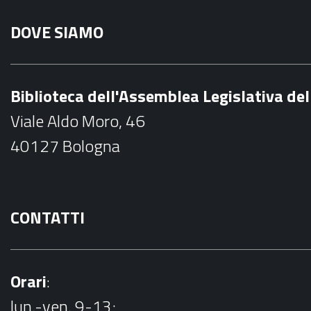
a
DOVE SIAMO
c
e
b
Biblioteca dell'Assemblea Legislativa d
o
Viale Aldo Moro, 46
o
40127 Bologna
k
CONTATTI
Orari
:
lun.-ven. 9-13;