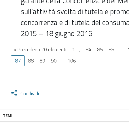
garante della Concorrenza e del Me
sull’attività svolta di tutela e prom
concorrenza e di tutela del consuma
2015 – 18 giugno 2016
« Precedenti 20 elementi
1
...
84
85
86
87
88
89
90
...
106
Attiva
Condividi
condividi
facebook
twitter
TEMI