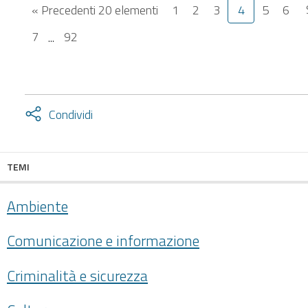
« Precedenti 20 elementi
1
2
3
4
5
6
7
...
92
Attiva
Condividi
condividi
facebook
twitter
TEMI
Ambiente
Comunicazione e informazione
Criminalità e sicurezza