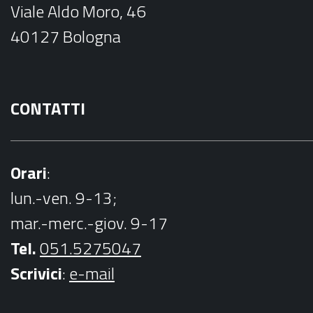
Viale Aldo Moro, 46
o
40127 Bologna
k
CONTATTI
Orari
:
lun.-ven. 9-13;
mar.-merc.-giov. 9-17
Tel.
051.5275047
Scrivici
:
e-mail