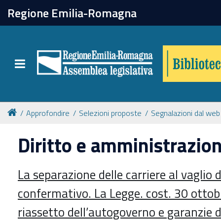
chiudi
Regione Emilia-Romagna
Biblioteca
Toggle navigation
Catalogo online
Collezioni
Approfondire
Selezioni proposte
Segnalazioni dal web
Diritto e amministrazio
Per approfondire
La separazione delle carriere al vaglio
Appuntamenti
confermativo. La Legge. cost. 30 ottob
Prenotazione spazi
riassetto dell’autogoverno e garanzie d