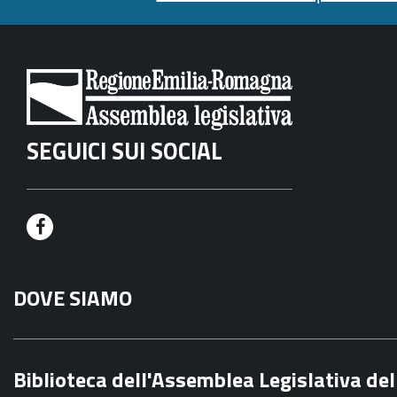
SEGUICI SUI SOCIAL
F
a
DOVE SIAMO
c
e
b
Biblioteca dell'Assemblea Legislativa d
o