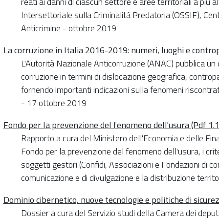
reati ai danni di ciascun settore e aree territoriali a più 
Intersettoriale sulla Criminalità Predatoria (OSSIF), Cent
Anticrimine - ottobre 2019
La corruzione in Italia 2016-2019: numeri, luoghi e contro
L'Autorità Nazionale Anticorruzione (ANAC) pubblica un q
corruzione in termini di dislocazione geografica, contropart
fornendo importanti indicazioni sulla fenomeni riscontrati
- 17 ottobre 2019
Fondo per la prevenzione del fenomeno dell'usura (Pdf 1.
Rapporto a cura del Ministero dell'Economia e delle Fina
Fondo per la prevenzione del fenomeno dell'usura, i crite
soggetti gestori (Confidi, Associazioni e Fondazioni di cont
comunicazione e di divulgazione e la distribuzione territo
Dominio cibernetico, nuove tecnologie e politiche di sicure
Dossier a cura del Servizio studi della Camera dei depu