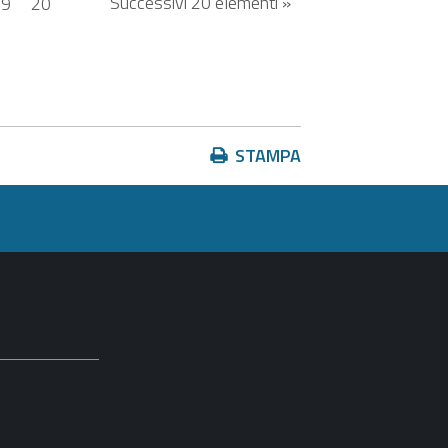
Successivi 20 elementi »
19
20
Azioni
STAMPA
sul
documento