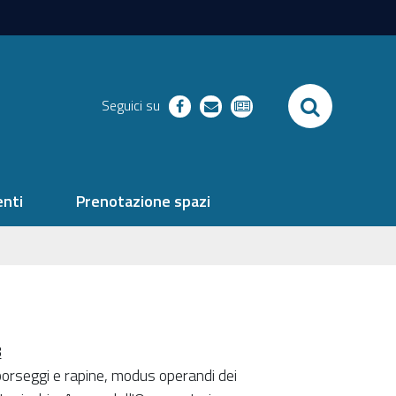
SEARCH
Seguici su
facebook
richieste
newsletter
nti
Prenotazione spazi
8
, borseggi e rapine, modus operandi dei