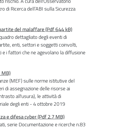
alto rischio. A cura dell'Osservatorio
ro di Ricerca dell’ABI sulla Sicurezza
partite del malaffare (Pdf 644 kB)
uadro dettagliato degli eventi di
ite, enti, settori e soggetti coinvolti,
 e i fattori che ne agevolano la diffusione
1 MB)
nze (MEF) sulle norme istitutive del
ri di assegnazione delle risorse ai
rasto all'usura), le attività di
riale degli enti - 4 ottobre 2019
zza e difesa cyber (Pdf 2.7 MB)
tati, serie Documentazione e ricerche n.83