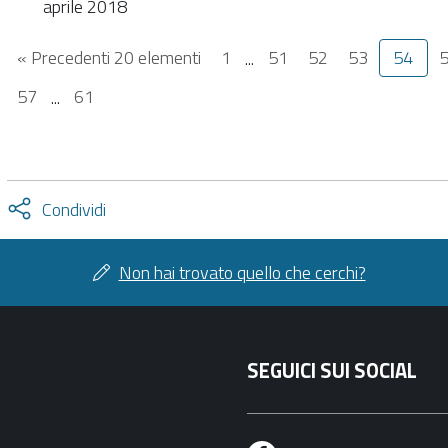
aprile 2018
« Precedenti 20 elementi
1
...
51
52
53
54
57
...
61
Attiva
Condividi
condividi
facebook
twitter
Non hai trovato quello che cerchi?
SEGUICI SUI SOCIAL