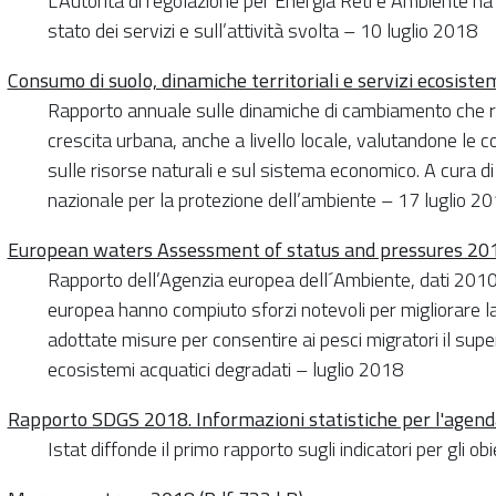
L’Autorità di regolazione per Energia Reti e Ambiente ha
stato dei servizi e sull’attività svolta – 10 luglio 2018
Consumo di suolo, dinamiche territoriali e servizi ecosiste
Rapporto annuale sulle dinamiche di cambiamento che ri
crescita urbana, anche a livello locale, valutandone le
sulle risorse naturali e sul sistema economico. A cura di
nazionale per la protezione dell’ambiente – 17 luglio 2
European waters Assessment of status and pressures 20
Rapporto dell’Agenzia europea dell´Ambiente, dati 2010
europea hanno compiuto sforzi notevoli per migliorare la
adottate misure per consentire ai pesci migratori il supe
ecosistemi acquatici degradati – luglio 2018
Rapporto SDGS 2018. Informazioni statistiche per l'agenda
Istat diffonde il primo rapporto sugli indicatori per gli ob