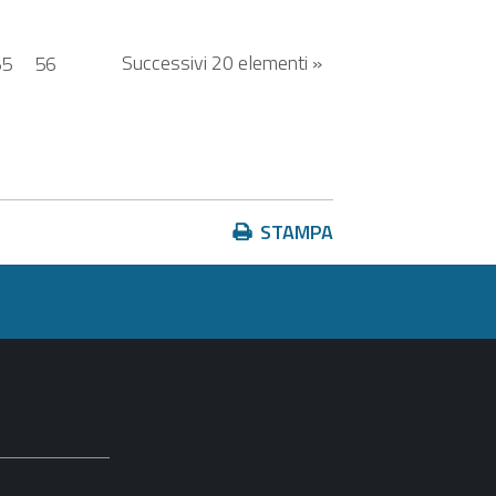
Successivi 20 elementi »
55
56
Azioni
STAMPA
sul
documento