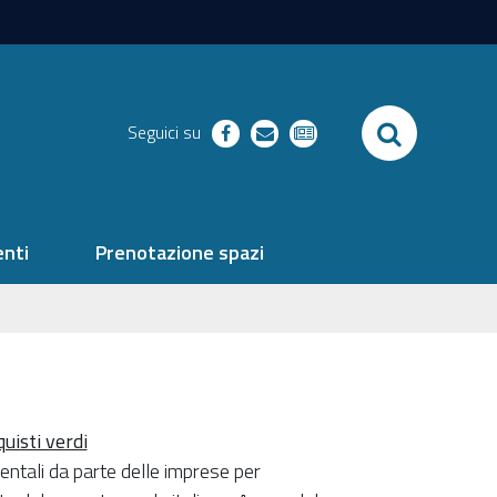
SEARCH
Seguici su
facebook
richieste
newsletter
nti
Prenotazione spazi
uisti verdi
bientali da parte delle imprese per