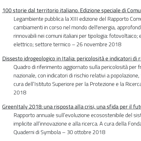
100 storie dal territorio italiano. Edizione speciale di Com
Legambiente pubblica la XIII edizione del Rapporto Comun
cambiamenti in corso nel mondo dell'energia, approfonden
rinnovabili nei comuni italiani per tipologia: fotovoltaico; 
elettrico; settore termico – 26 novembre 2018
Dissesto idrogeologico in Italia: pericolosità e indicatori di r
Quadro di riferimento aggiornato sulla pericolosità per fra
nazionale, con indicatori di rischio relativi a popolazione, 
cura dell’Istituto Superiore per la Protezione e la Ric
2018
GreenItaly 2018: una risposta alla crisi, una sfida per il fu
Rapporto annuale sull’evoluzione ecosostenibile del sist
implicite all’innovazione e alla ricerca. A cura della Fo
Quaderni di Symbola – 30 ottobre 2018