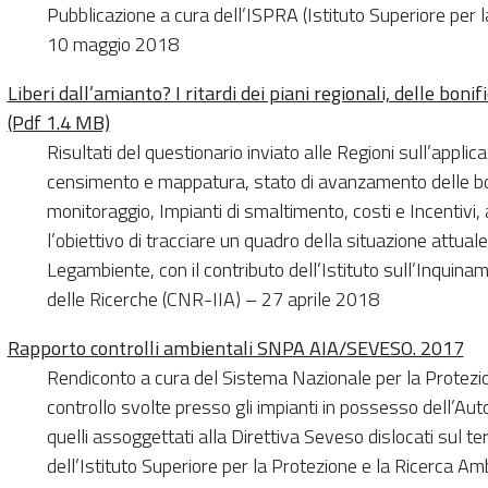
Pubblicazione a cura dell’ISPRA (Istituto Superiore per l
10 maggio 2018
Liberi dall’amianto? I ritardi dei piani regionali, delle bonif
(Pdf 1.4 MB)
Risultati del questionario inviato alle Regioni sull’appl
censimento e mappatura, stato di avanzamento delle boni
monitoraggio, Impianti di smaltimento, costi e Incentivi,
l’obiettivo di tracciare un quadro della situazione attuale.
Legambiente, con il contributo dell’Istituto sull’Inquin
delle Ricerche (CNR-IIA) – 27 aprile 2018
Rapporto controlli ambientali SNPA AIA/SEVESO. 2017
Rendiconto a cura del Sistema Nazionale per la Protezion
controllo svolte presso gli impianti in possesso dell’Au
quelli assoggettati alla Direttiva Seveso dislocati sul te
dell’Istituto Superiore per la Protezione e la Ricerca A