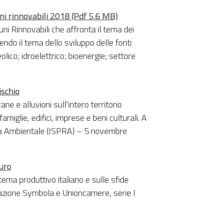
uni rinnovabili 2018 (Pdf 5.6 MB)
i Rinnovabili che affronta il tema dei
do il tema dello sviluppo delle fonti
eolico; idroelettrico; bioenergie; settore
ischio
ne e alluvioni sull’intero territorio
famiglie, edifici, imprese e beni culturali. A
erca Ambientale (ISPRA) – 5 novembre
turo
ema produttivo italiano e sulle sfide
ndazione Symbola e Unioncamere, serie I