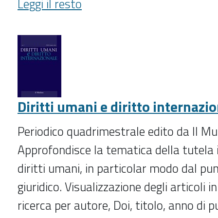
Dialoghi
Leggi il resto
tributari
(2008-
2015)
-
Diritti umani e diritto internazi
Periodico quadrimestrale edito da Il Mul
Approfondisce la tematica della tutela 
diritti umani, in particolar modo dal pun
giuridico. Visualizzazione degli articoli 
ricerca per autore, Doi, titolo, anno di p