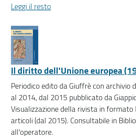
Diritto
Leggi il resto
dell'internet
(2005-
2008)
-
Il diritto dell'Unione europea (1
Periodico edito da Giuffrè con archivio 
al 2014, dal 2015 pubblicato da Giappich
Visualizzazione della rivista in formato 
articoli (dal 2015). Consultabile in Bibli
all'operatore.