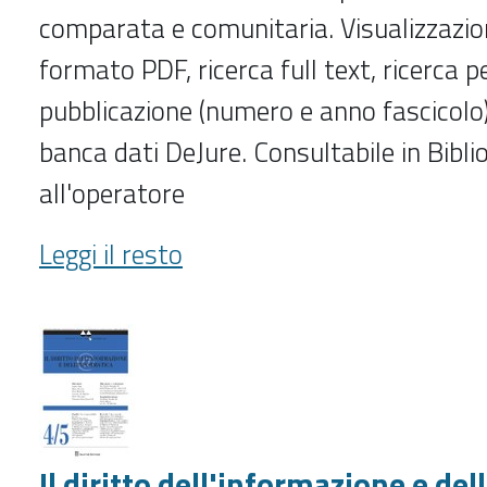
comparata e comunitaria. Visualizzazione
formato PDF, ricerca full text, ricerca p
pubblicazione (numero e anno fascicolo)
banca dati DeJure. Consultabile in Biblio
all'operatore
Diritto
Leggi il resto
delle
relazioni
industriali
(1991-
)
-
Il diritto dell'informazione e de