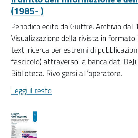
(1985- )
Periodico edito da Giuffrè. Archivio dal
Visualizzazione della rivista in formato P
text, ricerca per estremi di pubblicazi
fascicolo) attraverso la banca dati DeJu
Biblioteca. Rivolgersi all'operatore.
Il
Leggi il resto
diritto
dell'informazione
e
dell'informatica
(1985-