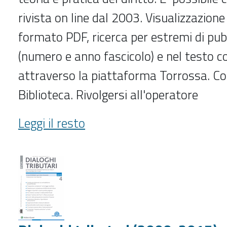
rivista on line dal 2003. Visualizzazione d
formato PDF, ricerca per estremi di pub
(numero e anno fascicolo) e nel testo 
attraverso la piattaforma Torrossa. Con
Biblioteca. Rivolgersi all'operatore
Democrazia
Leggi il resto
e
diritto
(2003-
2/2018)
-