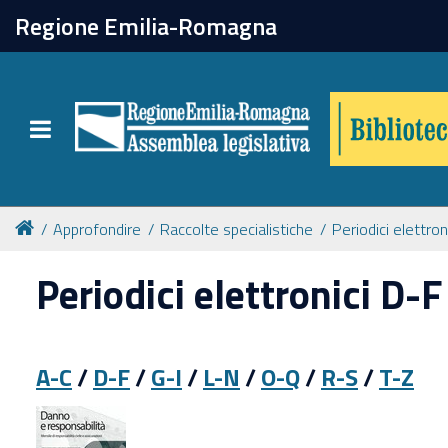
chiudi
Regione Emilia-Romagna
Biblioteca
Toggle navigation
Catalogo online
Collezioni
Approfondire
Raccolte specialistiche
Periodici elettron
Periodici elettronici D-F
Per approfondire
Appuntamenti
A-C
/
D-F
/
G-I
/
L-N
/
O-Q
/
R-S
/
T-Z
Prenotazione spazi