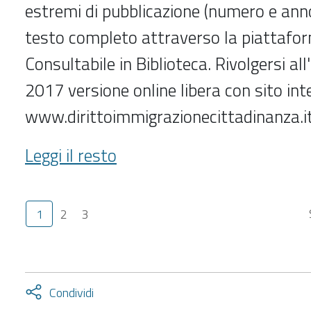
estremi di pubblicazione (numero e anno
testo completo attraverso la piattafo
Consultabile in Biblioteca. Rivolgersi al
2017 versione online libera con sito int
www.dirittoimmigrazionecittadinanza.i
Diritto
Leggi il resto
immigrazione
e
cittadinanza
1
2
3
(2000-
2016)
-
Attiva
Condividi
condividi