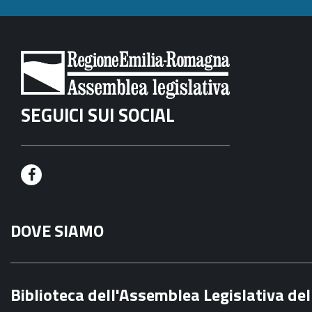
SEGUICI SUI SOCIAL
F
a
DOVE SIAMO
c
e
b
Biblioteca dell'Assemblea Legislativa d
o