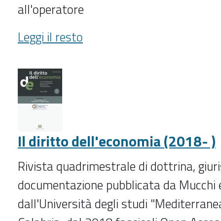
all'operatore
Diritto
Leggi il resto
del
commercio
internazionale
(1987-
)
-
Il diritto dell'economia (2018- )
Rivista quadrimestrale di dottrina, giu
documentazione pubblicata da Mucchi
dall'Università degli studi "Mediterrane