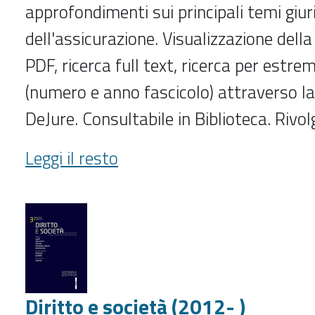
approfondimenti sui principali temi giur
dell'assicurazione. Visualizzazione della
PDF, ricerca full text, ricerca per estre
(numero e anno fascicolo) attraverso la
DeJure. Consultabile in Biblioteca. Rivol
Diritto
Leggi il resto
e
Fiscalità
dell'assicurazione
(1975-
2013)
-
Diritto e società (2012- )