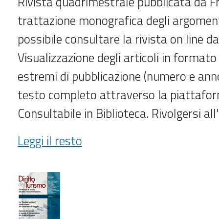
Rivista quadrimestrale pubblicata da F
trattazione monografica degli argomenti
possibile consultare la rivista on line d
Visualizzazione degli articoli in formato
estremi di pubblicazione (numero e anno
testo completo attraverso la piattafo
Consultabile in Biblioteca. Rivolgersi al
Diritto
Leggi il resto
costituzionale
(2018-
)
-