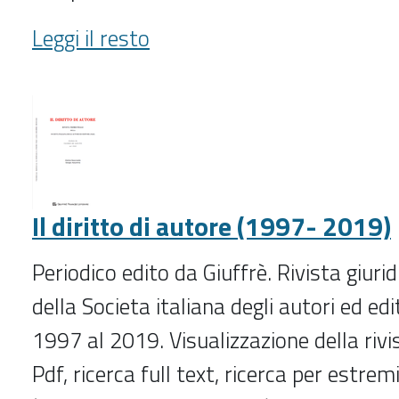
Il
Leggi il resto
diritto
dell'Unione
europea
(1996-
)
-
Il diritto di autore (1997- 2019)
Periodico edito da Giuffrè. Rivista giuri
della Societa italiana degli autori ed edi
1997 al 2019. Visualizzazione della riv
Pdf, ricerca full text, ricerca per estrem