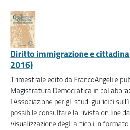
pratica
del
lavoro
(2005-
)
-
Diritto immigrazione e cittadin
2016)
Trimestrale edito da FrancoAngeli e pub
Magistratura Democratica in collabora
l'Associazione per gli studi giuridici sul
possibile consultare la rivista on line d
Visualizzazione degli articoli in formato