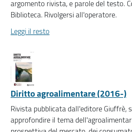
argomento rivista, e parole del testo. C
Biblioteca. Rivolgersi all'operatore.
Diritti
Leggi il resto
umani
e
diritto
internazionale
(2014-
)
-
Diritto agroalimentare (2016-)
Rivista pubblicata dall'editore Giuffrè, 
approfondire il tema dell'agroalimentar
prospettiva del mercato, dei consumato