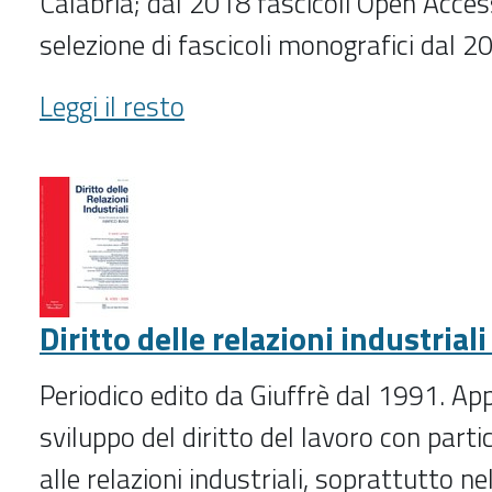
Calabria; dal 2018 fascicoli Open Acce
selezione di fascicoli monografici dal 2
Il
Leggi il resto
diritto
dell'economia
(2018-
)
-
Diritto delle relazioni industrial
Periodico edito da Giuffrè dal 1991. Ap
sviluppo del diritto del lavoro con part
alle relazioni industriali, soprattutto n