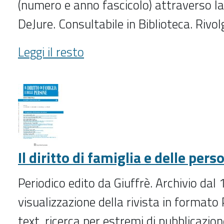
(numero e anno fascicolo) attraverso la
DeJure. Consultabile in Biblioteca. Rivol
Il
Leggi il resto
diritto
di
autore
(1997-
2019)
-
Il diritto di famiglia e delle per
Periodico edito da Giuffrè. Archivio dal
visualizzazione della rivista in formato 
text, ricerca per estremi di pubblicazi