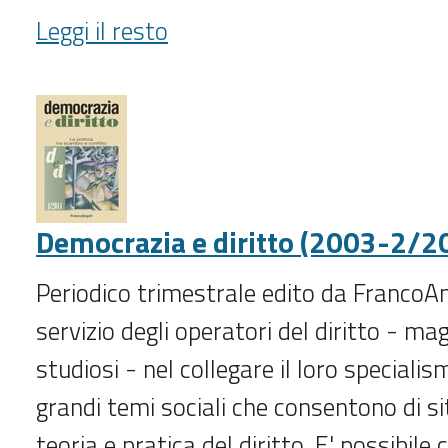
Danno
Leggi il resto
e
responsabilità
(4/2025-)
-
Democrazia e diritto (2003-2/2
Periodico trimestrale edito da FrancoAng
servizio degli operatori del diritto - mag
studiosi - nel collegare il loro specialis
grandi temi sociali che consentono di s
teoria e pratica del diritto. E' possibile