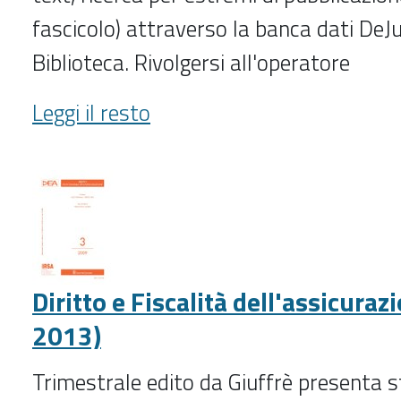
fascicolo) attraverso la banca dati DeJu
Biblioteca. Rivolgersi all'operatore
Il
Leggi il resto
diritto
di
famiglia
e
delle
persone
(1975-
Diritto e Fiscalità dell'assicura
)
-
2013)
Trimestrale edito da Giuffrè presenta s