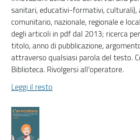
sanitari, educativi-formativi, culturali), 
comunitario, nazionale, regionale e loca
degli articoli in pdf dal 2013; ricerca pe
titolo, anno di pubblicazione, argomento
attraverso qualsiasi parola del testo. C
Biblioteca. Rivolgersi all'operatore.
Autonomie
Leggi il resto
locali
e
servizi
sociali
(2013-
)