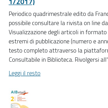
1/2017)
Periodico quadrimestrale edito da Franc
possibile consultare la rivista on line d
Visualizzazione degli articoli in formato
estremi di pubblicazione (numero e anno
testo completo attraverso la piattafo
Consultabile in Biblioteca. Rivolgersi al
Agricoltura,
Leggi il resto
istituzioni,
mercati
(2004-
1/2017)
-