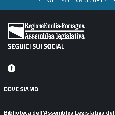
SEGUICI SUI SOCIAL
F
a
DOVE SIAMO
c
e
b
Biblioteca dell'Assemblea Legislativa d