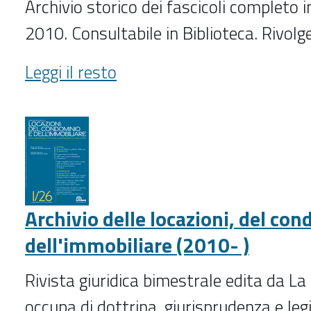
Archivio storico dei fascicoli completo i
2010. Consultabile in Biblioteca. Rivolge
Archivio
Leggi il resto
della
nuova
procedura
penale
(2010-
)
-
Archivio delle locazioni, del co
dell'immobiliare (2010- )
Rivista giuridica bimestrale edita da La
occupa di dottrina, giurisprudenza e leg