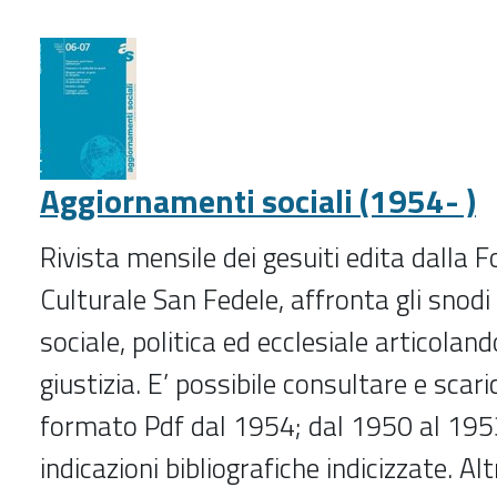
Argomenti
di
diritto
del
lavoro
(2019-
Aggiornamenti sociali (1954- )
)
-
Rivista mensile dei gesuiti edita dalla 
Culturale San Fedele, affronta gli snodi c
sociale, politica ed ecclesiale articoland
giustizia. E’ possibile consultare e scaric
formato Pdf dal 1954; dal 1950 al 195
indicazioni bibliografiche indicizzate. Al