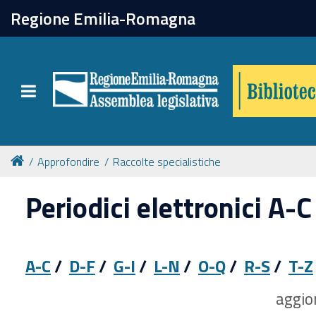
chiudi
Regione Emilia-Romagna
Biblioteca
Toggle navigation
Catalogo online
Collezioni
Approfondire
Raccolte specialistiche
Periodici elettronici A-C
Per approfondire
Appuntamenti
A-C
/
D-F
/
G-I
/
L-N
/
O-Q
/
R-S
/
T-Z
Prenotazione spazi
aggi