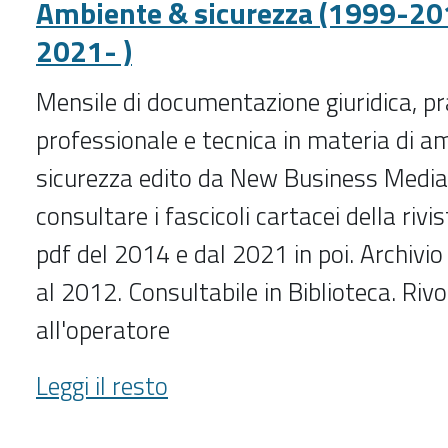
Ambiente & sicurezza (1999-20
2021- )
Mensile di documentazione giuridica, pr
professionale e tecnica in materia di a
sicurezza edito da New Business Media.
consultare i fascicoli cartacei della rivis
pdf del 2014 e dal 2021 in poi. Archivi
al 2012. Consultabile in Biblioteca. Rivo
all'operatore
Ambiente
Leggi il resto
&
sicurezza