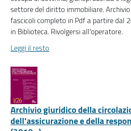
settore del diritto immobiliare. Archivio
fascicoli completo in Pdf a partire dal 
in Biblioteca. Rivolgersi all'operatore.
Archivio
Leggi il resto
delle
locazioni,
del
condominio
e
dell'immobiliare
(2010-
Archivio giuridico della circolaz
)
-
dell'assicurazione e della respon