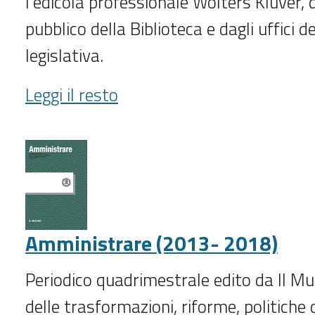
l'edicola professionale Wolters Kluver, d
pubblico della Biblioteca e dagli uffici 
legislativa.
Ambiente
Leggi il resto
&
sviluppo
(1996-
)
-
Amministrare (2013- 2018)
Periodico quadrimestrale edito da Il Mu
delle trasformazioni, riforme, politiche 