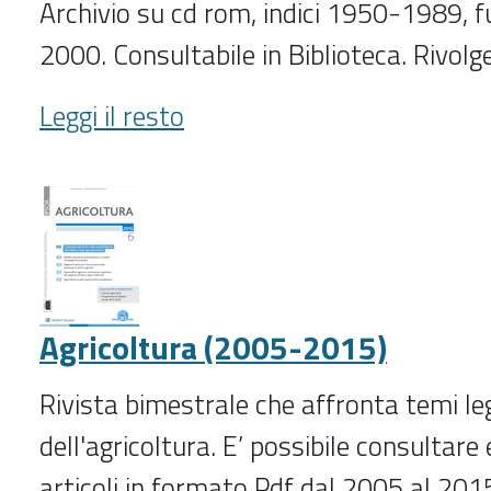
Archivio su cd rom, indici 1950-1989, f
2000. Consultabile in Biblioteca. Rivolge
Aggiornamenti
Leggi il resto
sociali
(1954-
)
-
Agricoltura (2005-2015)
Rivista bimestrale che affronta temi l
dell'agricoltura. E’ possibile consultare 
articoli in formato Pdf dal 2005 al 201