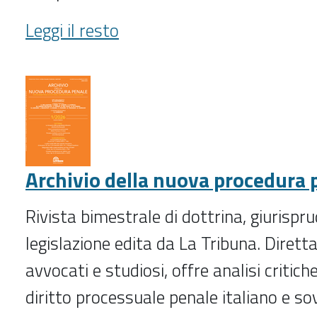
Appalti
Leggi il resto
&
Contratti
(2006-
2023)
-
Archivio della nuova procedura 
Rivista bimestrale di dottrina, giurispr
legislazione edita da La Tribuna. Dirett
avvocati e studiosi, offre analisi critich
diritto processuale penale italiano e so