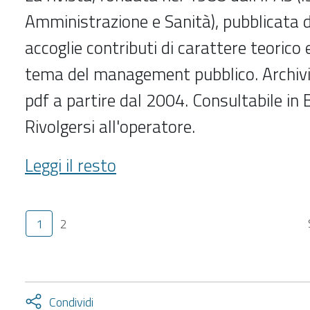
Amministrazione e Sanità), pubblicata d
accoglie contributi di carattere teorico 
tema del management pubblico. Archivio 
pdf a partire dal 2004. Consultabile in B
Rivolgersi all'operatore.
Azienda
Leggi il resto
pubblica
(2004-
)
1
2
-
Attiva
Condividi