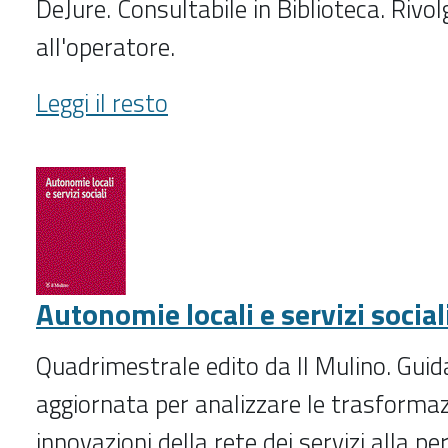
DeJure. Consultabile in Biblioteca. Rivol
all'operatore.
Arte
Leggi il resto
e
diritto
(2022-
)
-
Autonomie locali e servizi social
Quadrimestrale edito da Il Mulino. Gui
aggiornata per analizzare le trasformazi
innovazioni della rete dei servizi alla per