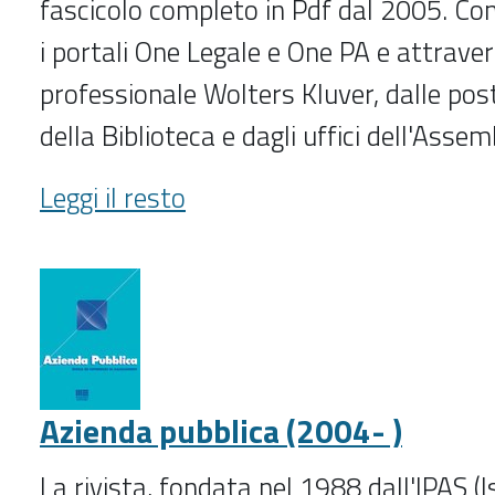
fascicolo completo in Pdf dal 2005. Con
i portali One Legale e One PA e attraver
professionale Wolters Kluver, dalle post
della Biblioteca e dagli uffici dell'Assem
Azienda
Leggi il resto
&
fisco
(2005-
2014)
-
Azienda pubblica (2004- )
La rivista, fondata nel 1988 dall'IPAS (I