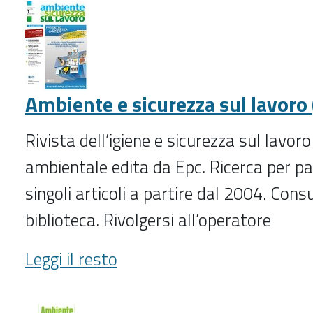
(1999-
2012;
2014;
2021-
)
Ambiente e sicurezza sul lavoro 
-
Rivista dell’igiene e sicurezza sul lavoro
ambientale edita da Epc. Ricerca per pa
singoli articoli a partire dal 2004. Consu
biblioteca. Rivolgersi all’operatore
Ambiente
Leggi il resto
e
sicurezza
sul