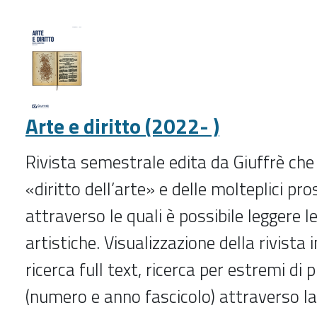
della
circolazione
dell'assicurazione
e
della
responsabilità
Arte e diritto (2022- )
(2010-
)
Rivista semestrale edita da Giuffrè che 
-
«diritto dell’arte» e delle molteplici pro
attraverso le quali è possibile leggere l
artistiche. Visualizzazione della rivista
ricerca full text, ricerca per estremi di 
(numero e anno fascicolo) attraverso la