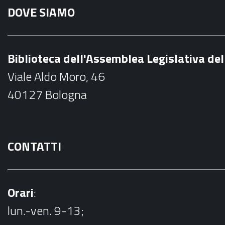
DOVE SIAMO
c
e
b
Biblioteca dell'Assemblea Legislativa d
o
Viale Aldo Moro, 46
o
40127 Bologna
k
CONTATTI
Orari
:
lun.-ven. 9-13;