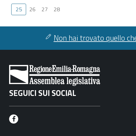
25
26
27
28
Non hai trovato quello che
SEGUICI SUI SOCIAL
F
a