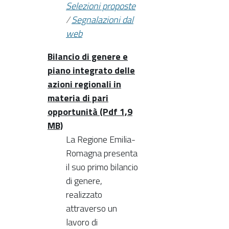
Selezioni proposte
/
Segnalazioni dal
web
Bilancio di genere e
piano integrato delle
azioni regionali in
materia di pari
opportunità (Pdf 1,9
MB)
La Regione Emilia-
Romagna presenta
il suo primo bilancio
di genere,
realizzato
attraverso un
lavoro di