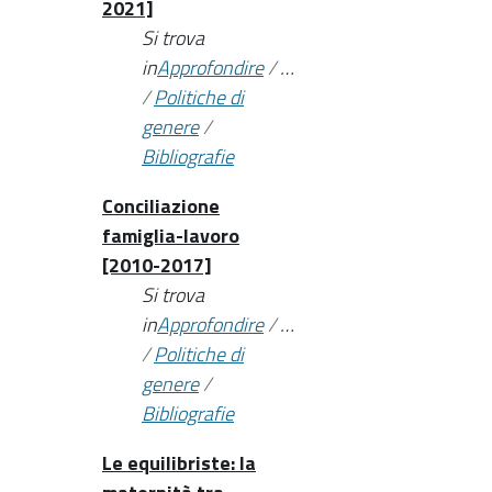
2021]
Si trova
in
Approfondire
/
…
/
Politiche di
genere
/
Bibliografie
Conciliazione
famiglia-lavoro
[2010-2017]
Si trova
in
Approfondire
/
…
/
Politiche di
genere
/
Bibliografie
Le equilibriste: la