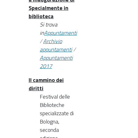
Specialmente in
biblioteca
Si trova
in
Appuntamenti
/
Archivio
appuntamenti
/
Appuntamenti
2017
Il cammino dei
diritti
Festival delle
Biblioteche
specializzate di
Bologna,
seconda