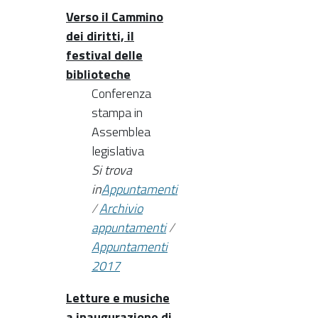
Verso il Cammino
dei diritti, il
festival delle
biblioteche
Conferenza
stampa in
Assemblea
legislativa
Si trova
in
Appuntamenti
/
Archivio
appuntamenti
/
Appuntamenti
2017
Letture e musiche
a inaugurazione di