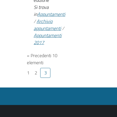
edizione
Si trova
in
Appuntamenti
/
Archivio
appuntamenti
/
Appuntamenti
2017
« Precedenti 10
elementi
1
2
3