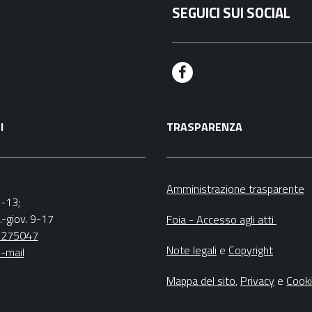
SEGUICI SUI SOCIAL
F
a
I
TRASPARENZA
c
e
b
Amministrazione trasparente
9-13;
o
.-giov. 9-17
Foia - Accesso agli atti
o
5275047
Note legali
e
Copyright
-mail
k
Mappa del sito
,
Privacy
e
Cook