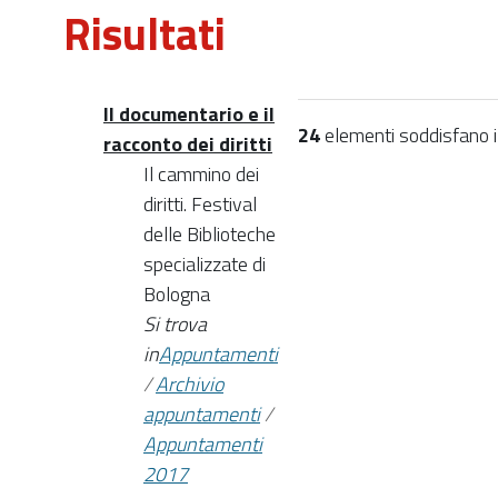
Risultati
Il documentario e il
24
elementi soddisfano i c
racconto dei diritti
Il cammino dei
diritti. Festival
delle Biblioteche
specializzate di
Bologna
Si trova
in
Appuntamenti
/
Archivio
appuntamenti
/
Appuntamenti
2017