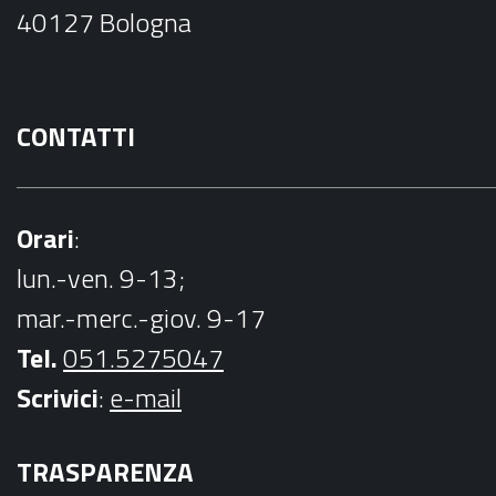
o
40127 Bologna
k
CONTATTI
Orari
:
lun.-ven. 9-13;
mar.-merc.-giov. 9-17
Tel.
051.5275047
Scrivici
:
e-mail
TRASPARENZA