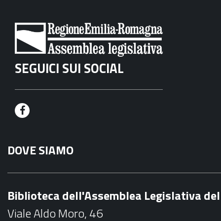
SEGUICI SUI SOCIAL
F
a
DOVE SIAMO
c
e
b
Biblioteca dell'Assemblea Legislativa d
o
Viale Aldo Moro, 46