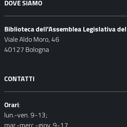
DOVE SIAMO
c
e
b
Biblioteca dell'Assemblea Legislativa d
o
Viale Aldo Moro, 46
o
40127 Bologna
k
CONTATTI
Orari
:
lun.-ven. 9-13;
mar.-merc.-giov. 9-17