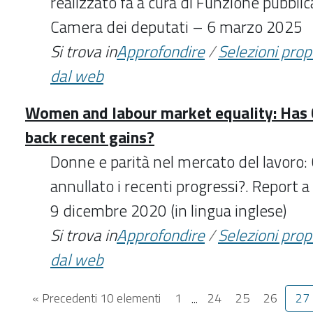
realizzato fa a cura di Funzione pubblic
Camera dei deputati – 6 marzo 2025
Si trova in
Approfondire
/
Selezioni pro
dal web
Women and labour market equality: Has 
back recent gains?
Donne e parità nel mercato del lavoro
annullato i recenti progressi?. Report 
9 dicembre 2020 (in lingua inglese)
Si trova in
Approfondire
/
Selezioni pro
dal web
« Precedenti 10 elementi
1
...
24
25
26
27