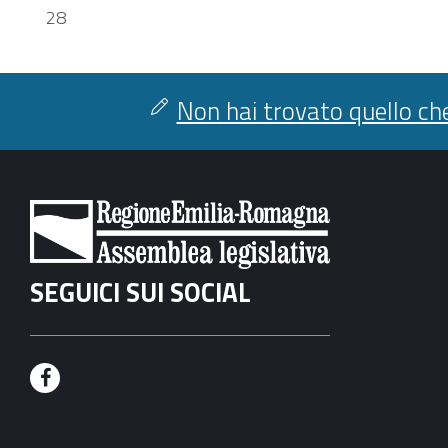
28
Non hai trovato quello che
SEGUICI SUI SOCIAL
F
a