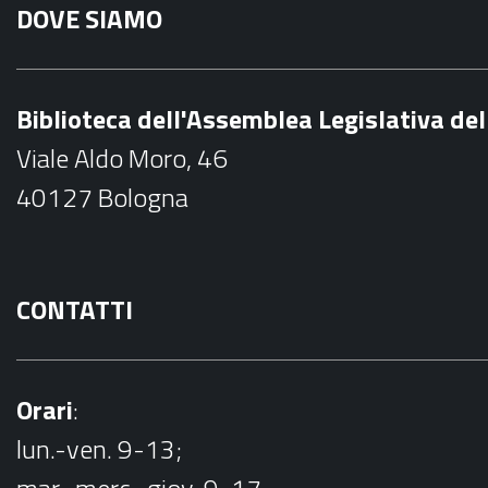
DOVE SIAMO
c
e
b
Biblioteca dell'Assemblea Legislativa d
o
Viale Aldo Moro, 46
o
40127 Bologna
k
CONTATTI
Orari
:
lun.-ven. 9-13;
mar.-merc.-giov. 9-17