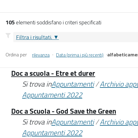
105
elementi soddisfano i criteri specificati
Filtra i risultati.
Ordina per
·
·
alfabeticame
rilevanza
Data (prima i più recenti)
Doc a scuola - Etre et durer
Si trova in
Appuntamenti
/
Archivio ap
Appuntamenti 2022
Doc a Scuola - God Save the Green
Si trova in
Appuntamenti
/
Archivio ap
Appuntamenti 2022