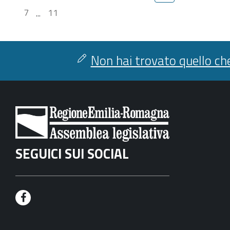
7
...
11
Non hai trovato quello che
SEGUICI SUI SOCIAL
F
a