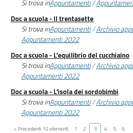
Si trova in
Appuntamenti
/
Appuntamen
Doc a scuola - Il trentasette
Si trova in
Appuntamenti
/
Archivio ap
Appuntamenti 2022
Doc a scuola - L'equilibrio del cucchiaino
Si trova in
Appuntamenti
/
Archivio ap
Appuntamenti 2022
Doc a scuola - L'isola dei sordobimbi
Si trova in
Appuntamenti
/
Archivio ap
Appuntamenti 2022
« Precedenti 10 elementi
1
2
3
4
5
6