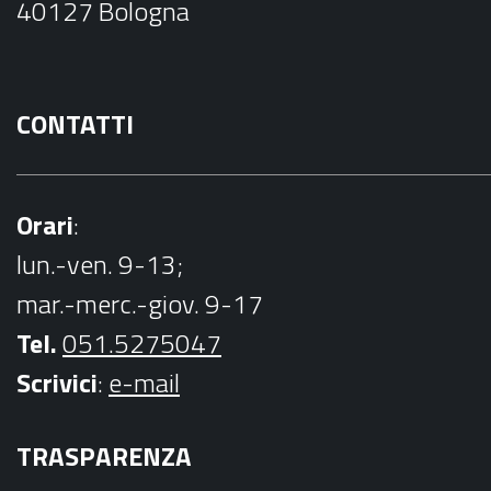
40127 Bologna
k
CONTATTI
Orari
:
lun.-ven. 9-13;
mar.-merc.-giov. 9-17
Tel.
051.5275047
Scrivici
:
e-mail
TRASPARENZA