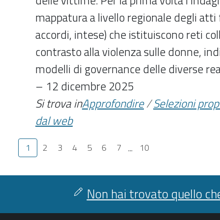
delle vittime. Per la prima volta l’Inda
mappatura a livello regionale degli atti 
accordi, intese) che istituiscono reti col
contrasto alla violenza sulle donne, in
modelli di governance delle diverse real
– 12 dicembre 2025
Si trova in
Approfondire
/
Selezioni pro
dal web
1
2
3
4
5
6
7
...
10
Non hai trovato quello che