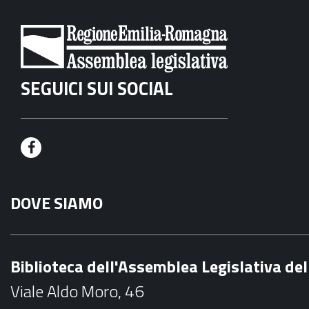
SEGUICI SUI SOCIAL
F
a
DOVE SIAMO
c
e
b
Biblioteca dell'Assemblea Legislativa d
o
Viale Aldo Moro, 46
o