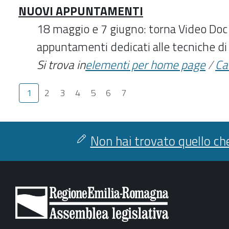
NUOVI APPUNTAMENTI
18 maggio e 7 giugno: torna Video Doc
appuntamenti dedicati alle tecniche di r
Si trova in
elementi per home page
/
Ca
1
2
3
4
5
6
7
Non hai trovato quello che