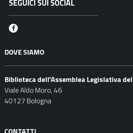
SEGUICI SUI SOCIAL
F
a
DOVE SIAMO
c
e
b
Biblioteca dell'Assemblea Legislativa d
o
Viale Aldo Moro, 46
o
40127 Bologna
k
CONTATTI