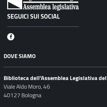
SEGUICI SUI SOCIAL
F
a
DOVE SIAMO
c
e
b
Biblioteca dell'Assemblea Legislativa d
o
Viale Aldo Moro, 46
o
40127 Bologna
k