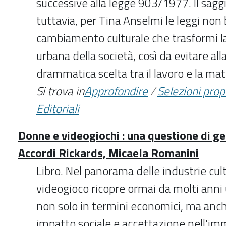
successive alla legge 903/1977. Il sagg
tuttavia, per Tina Anselmi le leggi non
cambiamento culturale che trasformi la
urbana della società, così da evitare all
drammatica scelta tra il lavoro e la mat
Si trova in
Approfondire
/
Selezioni pro
Editoriali
Donne e videogiochi : una questione di g
Accordi Rickards, Micaela Romanini
Libro. Nel panorama delle industrie cultu
videogioco ricopre ormai da molti anni 
non solo in termini economici, ma anch
impatto sociale e accettazione nell'imm