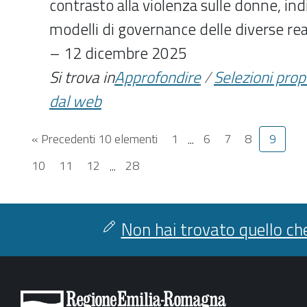
contrasto alla violenza sulle donne, in
modelli di governance delle diverse real
– 12 dicembre 2025
Si trova in
Approfondire
/
Selezioni pro
dal web
« Precedenti 10 elementi
1
...
6
7
8
9
10
11
12
...
28
Non hai trovato quello che