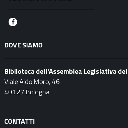
F
a
DOVE SIAMO
c
e
b
Biblioteca dell'Assemblea Legislativa d
o
Viale Aldo Moro, 46
o
40127 Bologna
k
CONTATTI