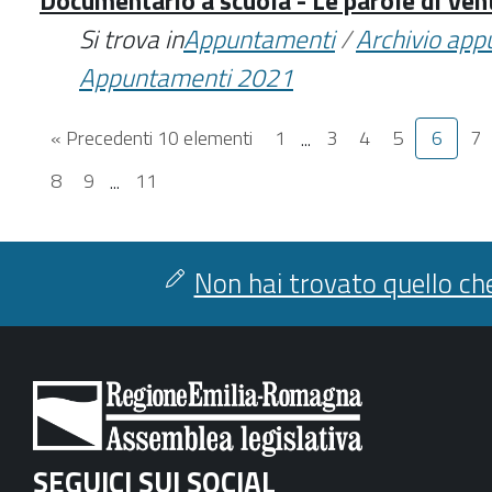
Documentario a scuola - Le parole di Ve
Si trova in
Appuntamenti
/
Archivio ap
Appuntamenti 2021
« Precedenti 10 elementi
1
...
3
4
5
6
7
8
9
...
11
Non hai trovato quello che
SEGUICI SUI SOCIAL