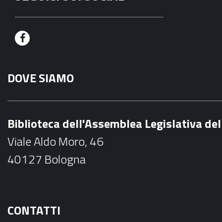
F
a
DOVE SIAMO
c
e
b
Biblioteca dell'Assemblea Legislativa d
o
Viale Aldo Moro, 46
o
40127 Bologna
k
CONTATTI