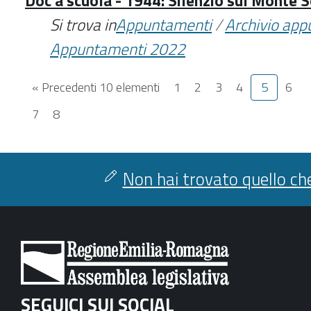
Doc a scuola - 1944: Silenzio sul Monte S
Si trova in
Appuntamenti
/
Archivio ap
Appuntamenti 2022
« Precedenti 10 elementi
1
2
3
4
5
6
7
8
Non hai trovato quello che
SEGUICI SUI SOCIAL