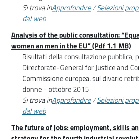
Si trova in
Approfondire
/
Selezioni pro
dal web
Analysis of the public consultation: “Equ
women an men in the EU” (Pdf 1.1 MB)
Risultati della consultazione pubblica,
Directorate-General for Justice and C
Commissione europea, sul divario retri
donne - ottobre 2015
Si trova in
Approfondire
/
Selezioni pro
dal web
The future of jobs: employment, skills a
strategy for the fourth industrial revolut