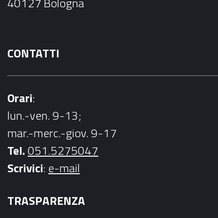
40127 Bologna
k
CONTATTI
Orari
:
lun.-ven. 9-13;
mar.-merc.-giov. 9-17
Tel.
051.5275047
Scrivici
:
e-mail
TRASPARENZA