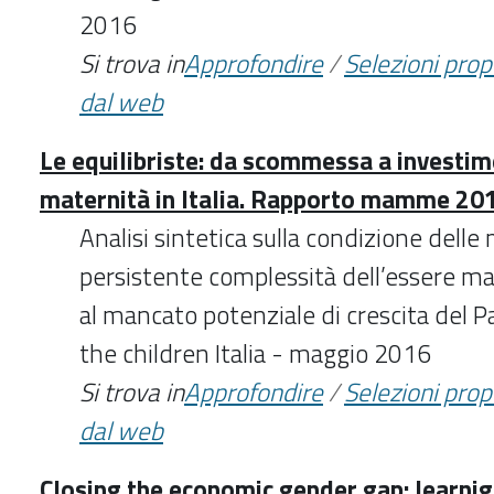
2016
Si trova in
Approfondire
/
Selezioni pro
dal web
Le equilibriste: da scommessa a investime
maternità in Italia. Rapporto mamme 20
Analisi sintetica sulla condizione delle
persistente complessità dell’essere mad
al mancato potenziale di crescita del P
the children Italia - maggio 2016
Si trova in
Approfondire
/
Selezioni pro
dal web
Closing the economic gender gap: learnig