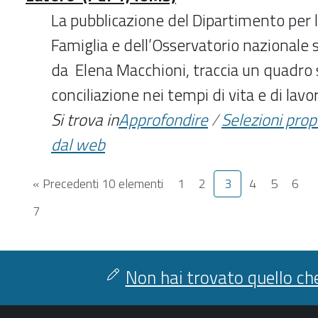
La pubblicazione del Dipartimento per l
Famiglia e dell’Osservatorio nazionale s
da Elena Macchioni, traccia un quadro s
conciliazione nei tempi di vita e di la
Si trova in
Approfondire
/
Selezioni pro
dal web
« Precedenti 10 elementi
1
2
3
4
5
6
7
Non hai trovato quello che