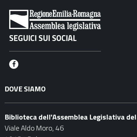
SEGUICI SUI SOCIAL
F
a
DOVE SIAMO
c
e
b
Biblioteca dell'Assemblea Legislativa d
o
Viale Aldo Moro, 46
o