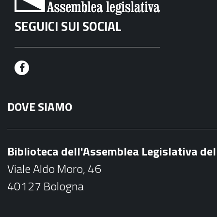
SEGUICI SUI SOCIAL
F
a
DOVE SIAMO
c
e
b
Biblioteca dell'Assemblea Legislativa d
o
Viale Aldo Moro, 46
o
40127 Bologna
k