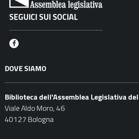
SEGUICI SUI SOCIAL
F
a
DOVE SIAMO
c
e
b
Biblioteca dell'Assemblea Legislativa d
o
Viale Aldo Moro, 46
o
40127 Bologna
k