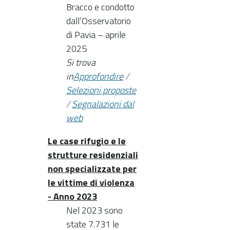
Bracco e condotto
dall’Osservatorio
di Pavia – aprile
2025
Si trova
in
Approfondire
/
Selezioni proposte
/
Segnalazioni dal
web
Le case rifugio e le
strutture residenziali
non specializzate per
le vittime di violenza
- Anno 2023
Nel 2023 sono
state 7.731 le