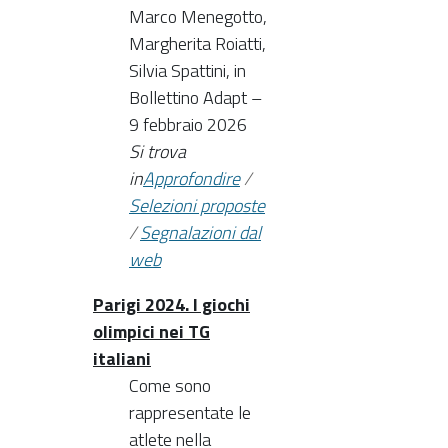
Marco Menegotto,
Margherita Roiatti,
Silvia Spattini, in
Bollettino Adapt –
9 febbraio 2026
Si trova
in
Approfondire
/
Selezioni proposte
/
Segnalazioni dal
web
Parigi 2024. I giochi
olimpici nei TG
italiani
Come sono
rappresentate le
atlete nella