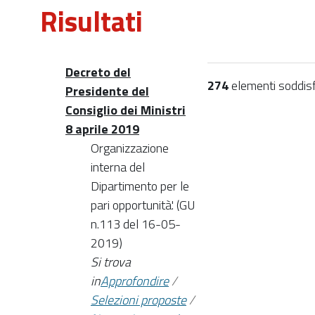
Risultati
Decreto del
274
elementi soddisfa
Presidente del
Consiglio dei Ministri
8 aprile 2019
Organizzazione
interna del
Dipartimento per le
pari opportunità'. (GU
n.113 del 16-05-
2019)
Si trova
in
Approfondire
/
Selezioni proposte
/