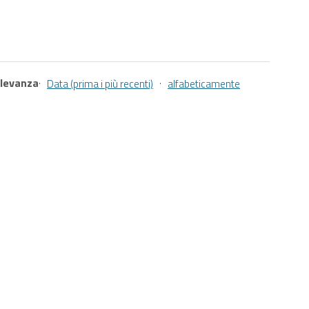
ilevanza
·
·
Data (prima i più recenti)
alfabeticamente