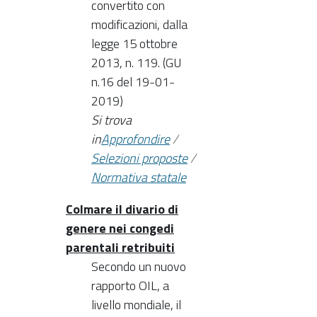
convertito con
modificazioni, dalla
legge 15 ottobre
2013, n. 119. (GU
n.16 del 19-01-
2019)
Si trova
in
Approfondire
/
Selezioni proposte
/
Normativa statale
Colmare il divario di
genere nei congedi
parentali retribuiti
Secondo un nuovo
rapporto OIL, a
livello mondiale, il