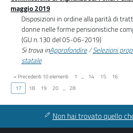
maggio 2019
Disposizioni in ordine alla parità di tr
donne nelle forme pensionistiche comp
(GU n.130 del 05-06-2019)
Si trova in
Approfondire
/
Selezioni pro
statale
« Precedenti 10 elementi
1
...
14
15
16
17
18
19
20
...
28
Non hai trovato quello che