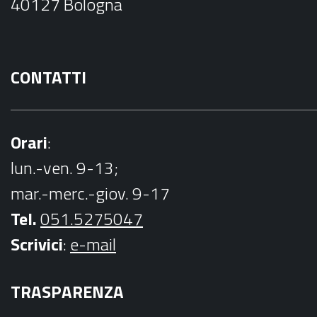
40127 Bologna
k
CONTATTI
Orari
:
lun.-ven. 9-13;
mar.-merc.-giov. 9-17
Tel.
051.5275047
Scrivici
:
e-mail
TRASPARENZA