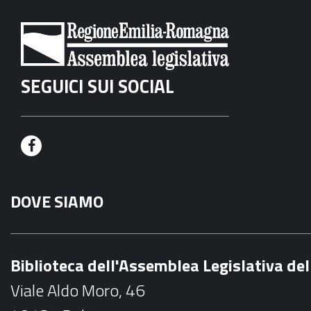
SEGUICI SUI SOCIAL
F
a
DOVE SIAMO
c
e
b
Biblioteca dell'Assemblea Legislativa d
o
Viale Aldo Moro, 46
o